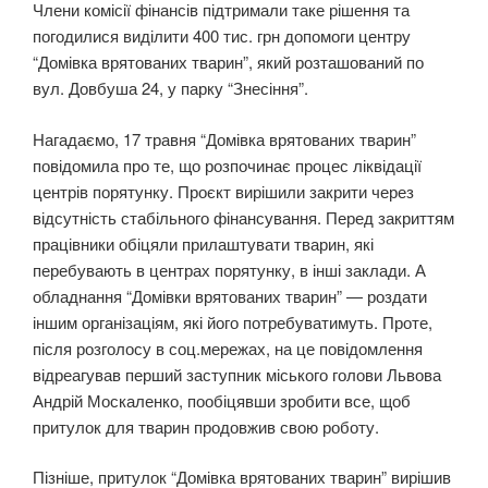
Члени комісії фінансів підтримали таке рішення та
погодилися виділити 400 тис. грн допомоги центру
“Домівка врятованих тварин”, який розташований по
вул. Довбуша 24, у парку “Знесіння”.
Нагадаємо, 17 травня “Домівка врятованих тварин”
повідомила про те, що розпочинає процес ліквідації
центрів порятунку. Проєкт вирішили закрити через
відсутність стабільного фінансування. Перед закриттям
працівники обіцяли прилаштувати тварин, які
перебувають в центрах порятунку, в інші заклади. А
обладнання “Домівки врятованих тварин” — роздати
іншим організаціям, які його потребуватимуть. Проте,
після розголосу в соц.мережах, на це повідомлення
відреагував перший заступник міського голови Львова
Андрій Москаленко, пообіцявши зробити все, щоб
притулок для тварин продовжив свою роботу.
Пізніше, притулок “Домівка врятованих тварин” вирішив