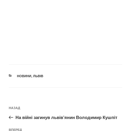
КАТЕГОРІЇ
НОВИНИ
,
ЛЬВІВ
Навігація
Попередній
НАЗАД
записів
запис:
На війні загинув львів’янин Володимир Кушпіт
Наступний
ВПЕРЕД