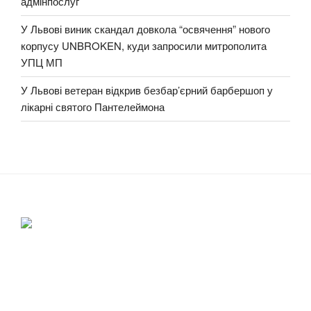
адмінпослуг
У Львові виник скандал довкола “освячення” нового
корпусу UNBROKEN, куди запросили митрополита
УПЦ МП
У Львові ветеран відкрив безбар’єрний барбершоп у
лікарні святого Пантелеймона