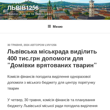
Перейти
ЛЬВІВ1256
до
Новини Львова та Львівщини
вмісту
Меню
ОПУБЛІКОВАНО
30 ТРАВНЯ, 2024
АВТОРОМ
LVIV1256
Львівська міськрада виділить
400 тис.грн допомоги для
”Домівки врятованих тварин”
Комісія фінансів погодила виділення одноразової
допомоги з міського бюджету для центру порятунку
тварин
У четвер, 30 травня, комісія фінансів та планування
бюджету Львівської міської ради погодила виділення