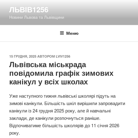
Перейти
ЛЬВІВ1256
до
Новини Львова та Львівщини
вмісту
Меню
ОПУБЛІКОВАНО
15 ГРУДНЯ, 2025
АВТОРОМ
LVIV1256
Львівська міськрада
повідомила графік зимових
канікул у всіх школах
Уже наступного тижня львівські школярі підуть на
зимові канікули. Більшість шкіл вирішили запровадити
канікули із 24 грудня 2025 року, але й навчальні
заклади, де канікули розпочнуться раніше.
Відпочиватиме більшість школярів до 11 січня 2026
року.