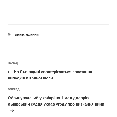
КАТЕГОРІЇ
ЛЬВІВ
,
НОВИНИ
Навігація
Попередній
НАЗАД
записів
запис:
На Львівщині спостерігається зростання
випадків вітряної віспи
Наступний
ВПЕРЕД
запис
Обвинувачений у хабарі на 1 млн доларів
львівський суддя уклав угоду про визнання вини