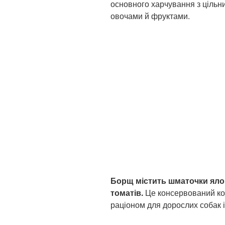
основного харчування з цільн
овочами й фруктами.
Борщ містить шматочки ялов
томатів.
Це консервований ко
раціоном для дорослих собак і 