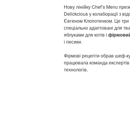
Нову лінійку Chef’s Menu през
Delickcious у колаборації з в
Євгеном Клопотенком. Це три 
спеціально адаптовані для тва
яблуками для котів і
фірмови
і песики.
Фірмові рецепти обрав шеф-к
працювала команда експертів з
технологів.