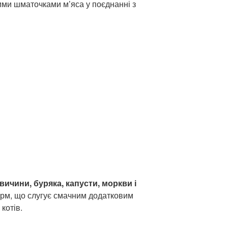
ими шматочками м’яса у поєднанні з
ичини, буряка, капусти, моркви і
рм, що слугує смачним додатковим
котів.