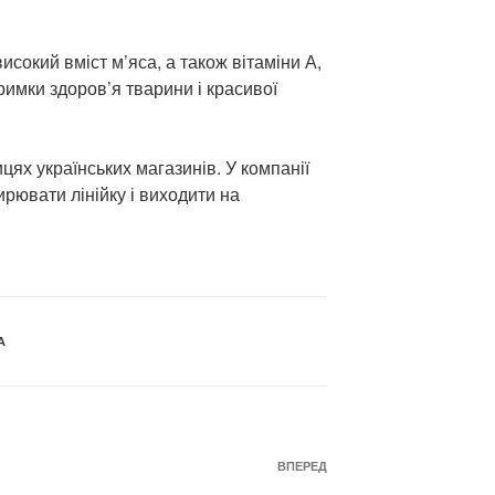
исокий вміст м’яса, а також вітаміни А,
тримки здоров’я тварини і красивої
ях українських магазинів. У компанії
рювати лінійку і виходити на
А
Наступний
ВПЕРЕД