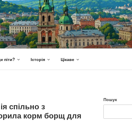
и піти?
Історія
Цікаве
Пошук
ія спільно з
орила корм борщ для