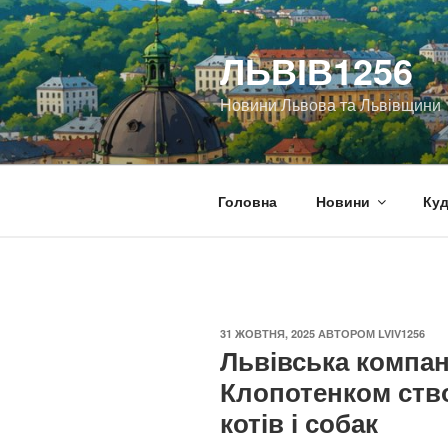
Перейти
до
ЛЬВІВ1256
вмісту
Новини Львова та Львівщини
Головна
Новини
Куд
ОПУБЛІКОВАНО
31 ЖОВТНЯ, 2025
АВТОРОМ
LVIV1256
Львівська компан
Клопотенком ств
котів і собак