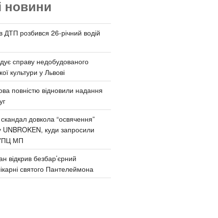
і новини
 в ДТП розбився 26-річний водій
дує справу недобудованого
ої культури у Львові
ва повністю відновили надання
уг
 скандал довкола “освячення”
у UNBROKEN, куди запросили
УПЦ МП
ан відкрив безбар’єрний
ікарні святого Пантелеймона