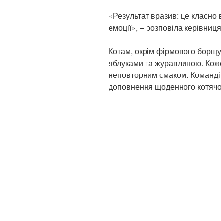
«Результат вразив: це класно 
емоції», – розповіла керівниц
Котам, окрім фірмового борщу,
яблуками та журавлиною. Коже
неповторним смаком. Команді
доповнення щоденного котячог