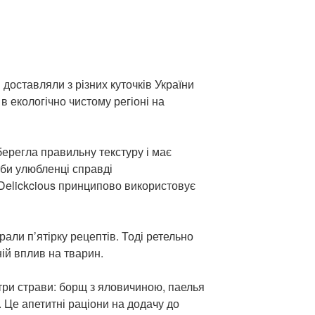
 доставляли з різних куточків України
 екологічно чистому регіоні на
берегла правильну текстуру і має
би улюбленці справді
Delickcious принципово використовує
али п’ятірку рецептів. Тоді ретельно
ній вплив на тварин.
 три страви: борщ з яловичиною, паелья
. Це апетитні раціони на додачу до