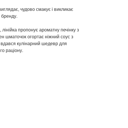
виглядає, чудово смакує і викликає
я бренду.
 лінійка пропонує ароматну печінку з
н шматочок огортає ніжний соус з
 вдався кулінарний шедевр для
о раціону.