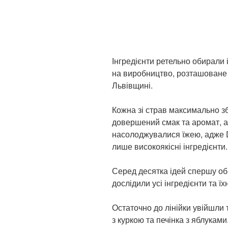
Інгредієнти ретельно обирали і
на виробництво, розташоване в
Львівщині.
Кожна зі страв максимально з
довершений смак та аромат, а
насолоджувалися їжею, адже 
лише високоякісні інгредієнти.
Серед десятка ідей спершу обр
дослідили усі інгредієнти та їх
Остаточно до лінійки увійшли
з куркою та печінка з яблуками