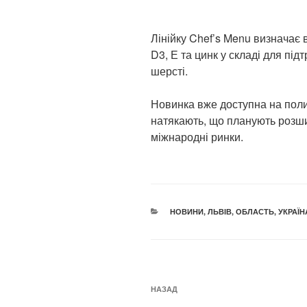
Лінійку Chef’s Menu визначає в
D3, Е та цинк у складі для під
шерсті.
Новинка вже доступна на полиц
натякають, що планують розши
міжнародні ринки.
КАТЕГОРІЇ
НОВИНИ
,
ЛЬВІВ
,
ОБЛАСТЬ
,
УКРАЇН
Навігація
Попередній
НАЗАД
записів