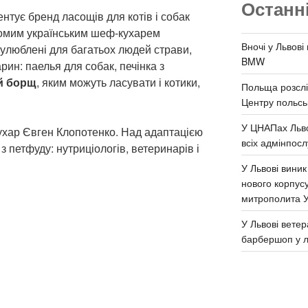
Останн
ентує бренд ласощів для котів і собак
ідомим українським шеф-кухарем
Вночі у Львові
улюблені для багатьох людей страви,
BMW
рин: паелья для собак, печінка з
й борщ
, яким можуть ласувати і котики,
Польща розслі
Центру польськ
У ЦНАПах Льво
ухар Євген Клопотенко. Над адаптацією
всіх адмінпосл
 петфуду: нутриціологів, ветеринарів і
У Львові виник
нового корпус
митрополита 
У Львові ветер
барбершоп у л