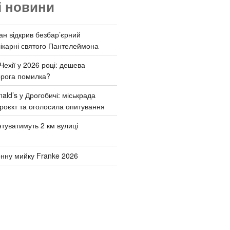
і новини
ан відкрив безбар’єрний
ікарні святого Пантелеймона
Чехії у 2026 році: дешева
орога помилка?
ld’s у Дрогобичі: міськрада
роєкт та оголосила опитування
туватимуть 2 км вулиці
онну мийку Franke 2026