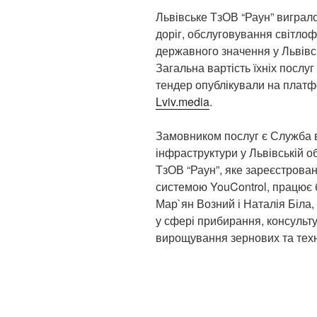
Львівське ТзОВ “Раун” виграл
доріг, обслуговування світлоф
державного значення у Львівсь
Загальна вартість їхніх послу
тендер опублікували на платф
Lviv.media
.
Замовником послуг є Служба в
інфраструктури у Львівській о
ТзОВ “Раун”, яке зареєстроване
системою YouControl, працює 
Мар`ян Возний і Наталія Біла,
у сфері прибирання, консульту
вирощування зернових та техн