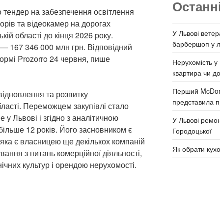
Останн
о тендер на забезпечення освітлення
орів та відеокамер на дорогах
У Львові ветер
кій області до кінця 2026 року.
барбершоп у л
г — 167 346 000 млн грн. Відповідний
ормі Prozorro 24 червня, пише
Нерухомість у 
квартира чи д
Перший McDona
ідновлення та розвитку
представила п
бласті. Переможцем закупівлі стало
 у Львові і згідно з аналітичною
У Львові ремон
більше 12 років. Його засновником є
Городоцької
 яка є власницею ще декількох компаній
Як обрати кух
вання з питань комерційної діяльності,
ічних культур і орендою нерухомості.