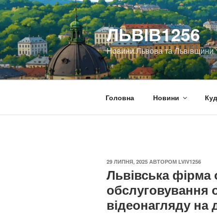
Перейти
до
ЛЬВІВ1256
вмісту
Новини Львова та Львівщини
Головна
Новини
Куд
ОПУБЛІКОВАНО
29 ЛИПНЯ, 2025
АВТОРОМ
LVIV1256
Львівська фірма 
обслуговування о
відеонагляду на 