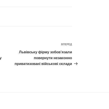
Наступний
ВПЕРЕД
запис
Львівську фірму зобов’язали
у
повернути незаконно
приватизовані військові склади