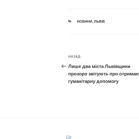
КАТЕГОРІЇ
НОВИНИ
,
ЛЬВІВ
Навігація
Попередній
НАЗАД
записів
запис:
Лише два міста Львівщини
прозоро звітують про отриман
гуманітарну допомогу