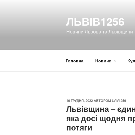
Перейти
до
ЛЬВІВ1256
вмісту
Новини Львова та Львівщини
Головна
Новини
Куд
ОПУБЛІКОВАНО
16 ГРУДНЯ, 2022
АВТОРОМ
LVIV1256
Львівщина – єдин
яка досі щодня п
потяги