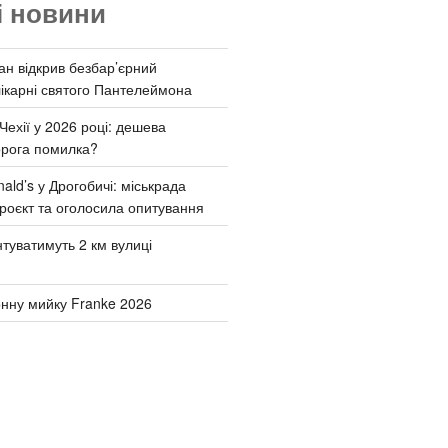
і новини
ан відкрив безбар’єрний
ікарні святого Пантелеймона
Чехії у 2026 році: дешева
орога помилка?
ld’s у Дрогобичі: міськрада
роєкт та оголосила опитування
туватимуть 2 км вулиці
онну мийку Franke 2026