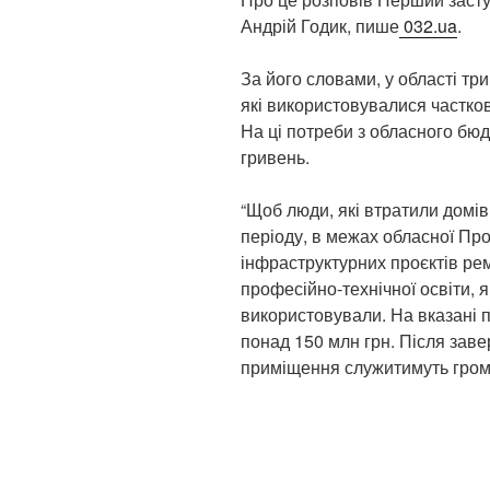
Андрій Годик, пише
032.ua
.
За його словами, у області три
які використовувалися частков
На ці потреби з обласного бю
гривень.
“Щоб люди, які втратили домі
періоду, в межах обласної Про
інфраструктурних проєктів ре
професійно-технічної освіти, я
використовували. На вказані 
понад 150 млн грн. Після зав
приміщення служитимуть грома