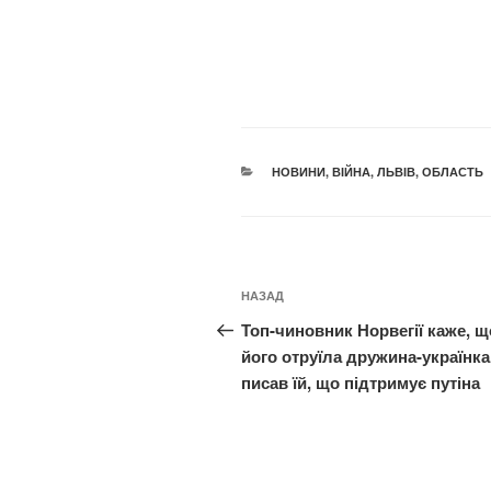
КАТЕГОРІЇ
НОВИНИ
,
ВІЙНА
,
ЛЬВІВ
,
ОБЛАСТЬ
Навігація
Попередній
НАЗАД
записів
запис:
Топ-чиновник Норвегії каже, щ
його отруїла дружина-українка
писав їй, що підтримує путіна