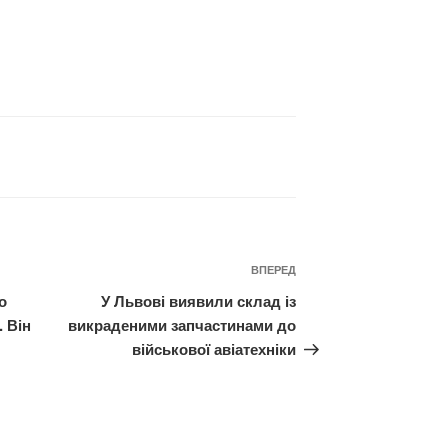
Наступний
ВПЕРЕД
запис
о
У Львові виявили склад із
. Він
викраденими запчастинами до
військової авіатехніки