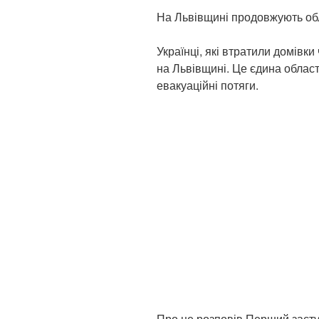
На Львівщині продовжують об
Українці, які втратили домівки
на Львівщині. Це єдина област
евакуаційні потяги.
Про це розповів Перший засту