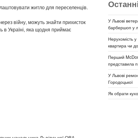
Останн
лаштовувати житло для переселенців.
У Львові ветер
 через війну, можуть знайти прихисток
барбершоп у л
ь в Україні, яка щодня приймає
Нерухомість у 
квартира чи д
Перший McDona
представила п
У Львові ремон
Городоцької
Як обрати кух
пник начальника Львівської ОВА