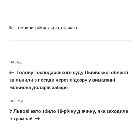
КАТЕГОРІЇ
НОВИНИ
,
ВІЙНА
,
ЛЬВІВ
,
ОБЛАСТЬ
Навігація
Попередній
НАЗАД
записів
запис:
Голову Господарського суду Львівської області
звільнили з посади через підозру у вимаганні
мільйона доларів хабаря
Наступний
ВПЕРЕД
запис
У Львові авто збило 18-річну дівчину, яка заходила
в трамвай