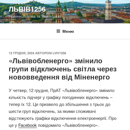
Перейти
ЛЬВІВ1256
до
Новини Львова та Львівщини
вмісту
Меню
ОПУБЛІКОВАНО
12 ГРУДНЯ, 2024
АВТОРОМ
LVIV1256
«Львівобленерго» змінило
групи відключень світла через
нововведення від Міненерго
У четвер, 12 грудня, ПрАТ «Львівобленерго» змінило
кількість підчерг у графіку погодинних відключень –
тепер їх 12. Це призвело до збільшення з трьох до
шести груп відключень, за якими споживачі
відстежують графіки відключення електроенергії. Про
це у
Facebook
повідомило «Львівобленерго».