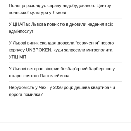
Польща розслідує справу недобудованого Центру
польської культури у Львові
У ЦНАПах Львова повністю відновили надання всіх
адмінпослуг
У Львові виник скандал довкола “освячення” нового
корпусу UNBROKEN, куди запросили митрополита
УПЦ МП
У Львові ветеран відкрив безбар’єрний барбершоп у
лікарні святого Пантелеймона
Нерухомість у Чехії у 2026 році: дешева квартира чи
дорога помилка?