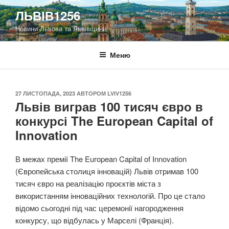
Перейти
ЛЬВІВ1256
до
Новини Львова та Львівщини
вмісту
Меню
ОПУБЛІКОВАНО
27 ЛИСТОПАДА, 2023
АВТОРОМ
LVIV1256
Львів виграв 100 тисяч євро в
конкурсі The European Capital of
Innovation
В межах премії The European Capital of Innovation
(Європейська столиця інновацій) Львів отримав 100
тисяч євро на реалізацію проєктів міста з
використанням інноваційних технологій. Про це стало
відомо сьогодні під час церемонії нагородження
конкурсу, що відбулась у Марселі (Франція).