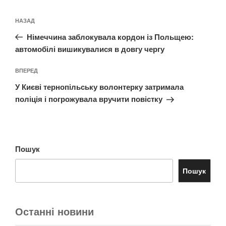
Навігація
Попередній
НАЗАД
записів
запис:
Німеччина заблокувала кордон із Польщею:
автомобілі вишикувалися в довгу чергу
Наступний
ВПЕРЕД
запис
У Києві тернопільську волонтерку затримала
поліція і погрожувала вручити повістку
Пошук
Пошук
Останні новини