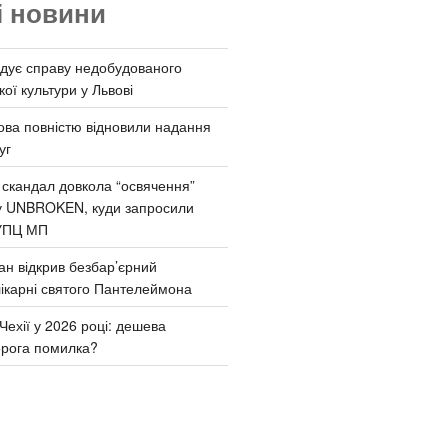
і новини
дує справу недобудованого
ої культури у Львові
ва повністю відновили надання
уг
 скандал довкола “освячення”
у UNBROKEN, куди запросили
УПЦ МП
ан відкрив безбар’єрний
ікарні святого Пантелеймона
Чехії у 2026 році: дешева
орога помилка?