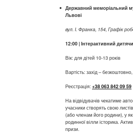
Державний меморіальний м
Львові
вул. І. Франка, 154, Графік ро
12:00 | Інтерактивний дитяч
Вік: для дітей 10-13 років
Вартість: захід – безкоштовно,
Реєстрація:
+38 063 842 09 59
На відвідувачів чекатиме автор
учасники створять свою листі
(або членам його родини), у я
родинної вілли історика. Акти
призи.