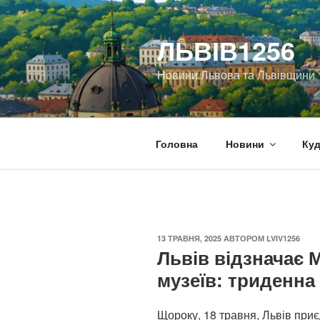
Перейти
до
ЛЬВІВ1256
вмісту
Новини Львова та Львівщини
Головна
Новини
Куд
ОПУБЛІКОВАНО
13 ТРАВНЯ, 2025
АВТОРОМ
LVIV1256
Львів відзначає 
музеїв: триденна
Щороку, 18 травня, Львів при