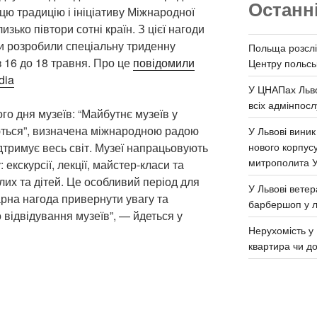
Останн
 цю традицію і ініціативу Міжнародної
зько півтори сотні країн. З цієї нагоди
и розробили спеціальну триденну
Польща розслі
з 16 до 18 травня. Про це
повідомили
Центру польськ
dia
У ЦНАПах Льво
всіх адмінпосл
о дня музеїв: “Майбутнє музеїв у
ються”, визначена міжнародною радою
У Львові виник
нового корпус
ідтримує весь світ. Музеї напрацьовують
митрополита 
екскурсії, лекції, майстер-класи та
лих та дітей. Це особливий період для
У Львові ветер
арна нагода привернути увагу та
барбершоп у л
 відвідування музеїв”, — йдеться у
Нерухомість у 
квартира чи д