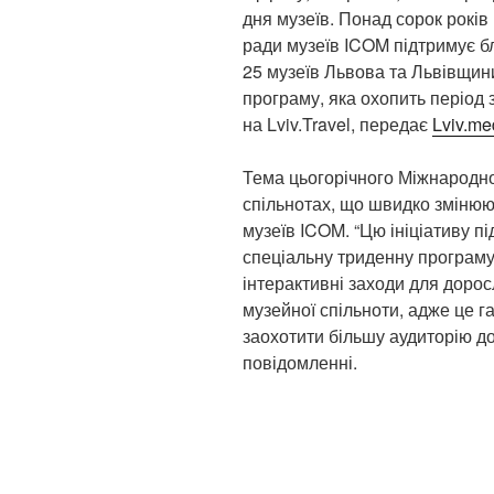
дня музеїв. Понад сорок років
ради музеїв ICOM підтримує бли
25 музеїв Львова та Львівщин
програму, яка охопить період 
на Lviv.Travel, передає
Lviv.me
Тема цьогорічного Міжнародног
спільнотах, що швидко зміню
музеїв ICOM. “Цю ініціативу п
спеціальну триденну програму: 
інтерактивні заходи для дорос
музейної спільноти, адже це г
заохотити більшу аудиторію до
повідомленні.