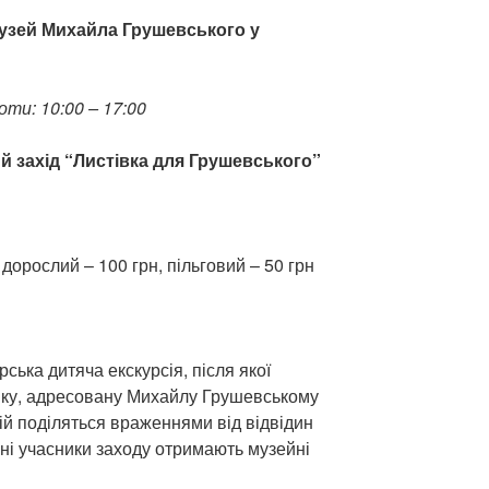
узей Михайла Грушевського у
боти: 10:00 – 17:00
ий захід “Листівка для Грушевського”
 дорослий – 100 грн, пільговий – 50 грн
ська дитяча екскурсія, після якої
вку, адресовану Михайлу Грушевському
кій поділяться враженнями від відвідин
вні учасники заходу отримають музейні