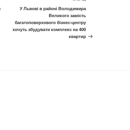
Наступний
запис
и
У Львові в районі Володимира
Великого замість
багатоповерхового бізнес-центру
хочуть збудувати комплекс на 400
квартир