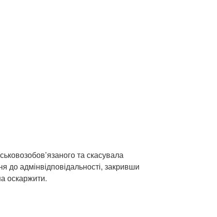
ськовозобов’язаного та скасувала
ня до адмінвідповідальності, закривши
а оскаржити.