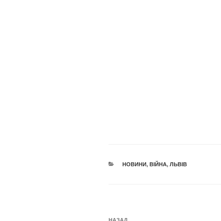
КАТЕГОРІЇ
НОВИНИ
,
ВІЙНА
,
ЛЬВІВ
Навігація
НАЗАД