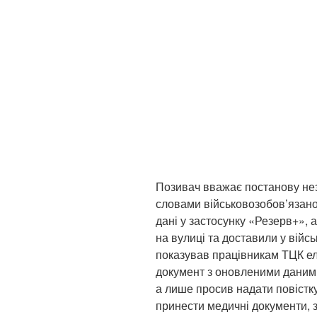
Позивач вважає постанову нез
словами військовозобов’язаног
дані у застосунку «Резерв+», 
на вулиці та доставили у війс
показував працівникам ТЦК ел
документ з оновленими даними
а лише просив надати повістк
принести медичні документи, 