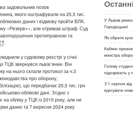
Останн
ова задовольнив позов
янина, якого оштрафували на 25,5 тис.
У Львові ремон
облікових даних і відмову пройти ВЛК.
Городоцької
унку «Резерв+», але отримав штраф. Суд
равопорушення протиправною та
Як обрати кух
ET
.
Кабмін призна
міністра обор
илюднили у судовому реєстрі у січні
до ТЦК звернувся львів’янин. Він
Голову студент
ку на нього склали протокол за ч.3
підозрюють у 
конодавства про оборону,
З 1 серпня ві
білізацію), що передбачає 25,5 тис. грн
курсувати нов
йськово-облікові дані. Згідно з
 на обліку у ТЦК із 2015 року, але не
ірки даних та 7 вересня 2024 року