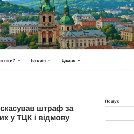
и піти?
Історія
Цікаве
Пошук
і скасував штраф за
х у ТЦК і відмову