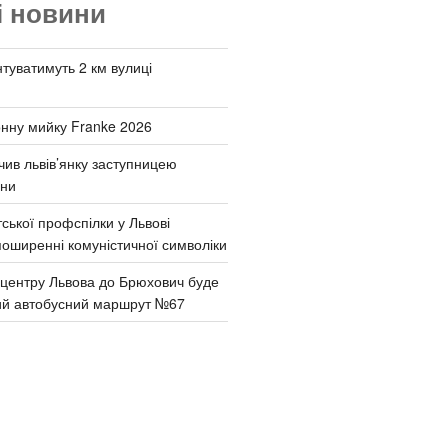
і новини
туватимуть 2 км вулиці
онну мийку Franke 2026
чив львів’янку заступницею
они
ської профспілки у Львові
поширенні комуністичної символіки
д центру Львова до Брюхович буде
ий автобусний маршрут №67