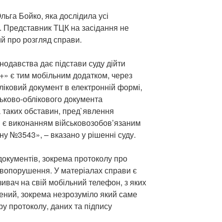
ьга Бойко, яка дослідила усі
н. Представник ТЦК на засідання не
й про розгляд справи.
нодавства дає підстави суду дійти
+» є тим мобільним додатком, через
ліковий документ в електронній формі,
ськово-облікового документа
 таких обставин, пред`явлення
 є виконанням військовозобов’язаним
ону №3543», – вказано у рішенні суду.
документів, зокрема протоколу про
вопорушення. У матеріалах справи є
зивач на свій мобільний телефон, з яких
ений, зокрема незрозуміло який саме
у протоколу, даних та підпису