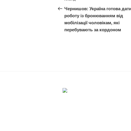
Попередній
записів
запис:
Чернишов: Україна готова дат
роботу із бронюванням від
мобілізації чоловікам, які
перебувають за кордоном