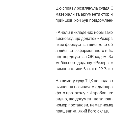
Цю справу розглянула суддя Ол
матеріали та аргументи сторі
прийшов, хоч був повідомлени
«Аналіз викладених норм зако
висновку, що додаток «Резерв
який формується військово-об
а дійсність сформованого вій
підтверджується QR-кодом. За
мобільного додатку «Резерв+»
вимог частини 6 статті 22 Зак
На вимогу суду ТЦК не надав 
вчинення позивачем адмінпра
фото протоколу, які зробив по
видно, що документ не заповн
номер постанови, немає номер
працівника, який його склав.