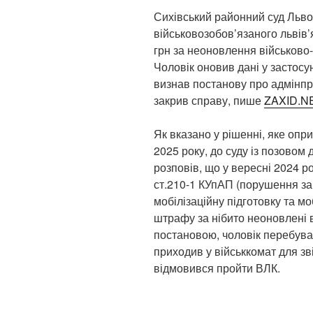
Сихівський районний суд Льв
військовозобов’язаного львів’
грн за неоновлення військово-
Чоловік оновив дані у застос
визнав постанову про адмінп
закрив справу, пише
ZAXID.N
Як вказано у рішенні, яке опр
2025 року, до суду із позовом 
розповів, що у вересні 2024 ро
ст.210-1 КУпАП (порушення за
мобілізаційну підготовку та мо
штрафу за нібито неоновлені ві
постановою, чоловік перебуває
приходив у військкомат для зв
відмовився пройти ВЛК.