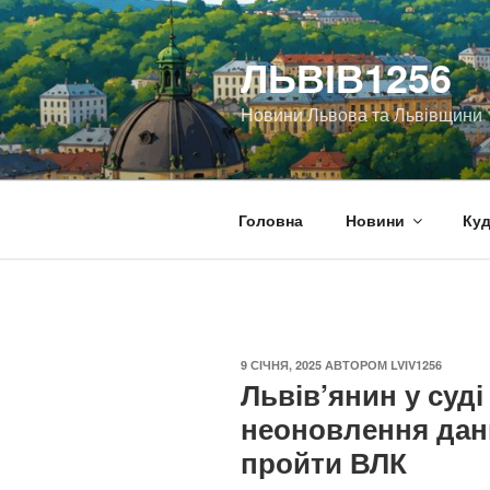
Перейти
до
ЛЬВІВ1256
вмісту
Новини Львова та Львівщини
Головна
Новини
Куд
ОПУБЛІКОВАНО
9 СІЧНЯ, 2025
АВТОРОМ
LVIV1256
Львів’янин у суд
неоновлення дани
пройти ВЛК