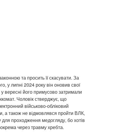
аконною та просить її скасувати. За
о, у липні 2024 року він оновив свої
а у вересні його примусово затримали
ьккомат. Чоловік стверджує, що
ектронний військово-обліковий
, а також не відмовлявся пройти ВЛК,
у для проходження медогляду, бо хотів
зокрема через травму хребта.