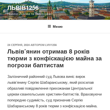
Перейти
ЛЬВІВ1256
до
Новини Львова та Львівщини
вмісту
Меню
ОПУБЛІКОВАНО
24 СЕРПНЯ, 2024
АВТОРОМ
LVIV1256
Львів’янин отримав 8 років
тюрми з конфіскацією майна за
погрози баптистам
Залізничний районний суд Львова виніс вирок
львівʼянину Сергію Шабаранському, який розсилав
образливі повідомлення прихожанам Центральної
церкви євангельських християн-баптистів. Враховуючи
попередню судимість, суд призначив Сергію
Шабаранському 8 років тюрми з конфіскацією майна.