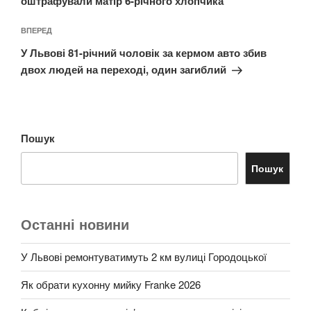
оштрафували матір 6-річного хлопчика
Наступний
ВПЕРЕД
запис
У Львові 81-річний чоловік за кермом авто збив
двох людей на переході, один загиблий
Пошук
Пошук
Останні новини
У Львові ремонтуватимуть 2 км вулиці Городоцької
Як обрати кухонну мийку Franke 2026