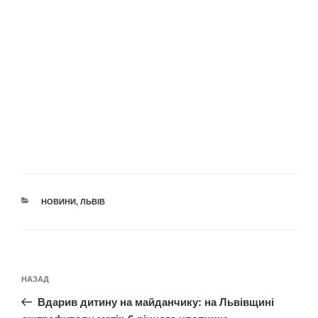
КАТЕГОРІЇ
НОВИНИ
,
ЛЬВІВ
Навігація
Попередній
НАЗАД
записів
запис:
Вдарив дитину на майданчику: на Львівщині