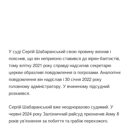
У суді Сергій Шабаранський свою провину визнав і
пояснив, що він неприязно ставився до вірян-баптистів,
тому влітку 2021 року справді надсилав секретарю
церкви образливі повідомлення із погрозами. Аналогічні
повідомлення він надіслав і 30 січня 2022 року
головному адміністратору. У вчиненому підсудний
розкаявся.
Сергій Шабаранський вже неодноразово судимий. У
червні 2024 року Залізничний райсуд призначив йому 8
років увʼязнення за побиття та грабіж перехожого.