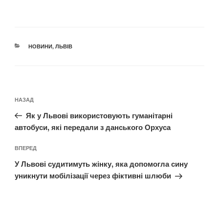
КАТЕГОРІЇ
НОВИНИ
,
ЛЬВІВ
Навігація
Попередній
НАЗАД
записів
запис:
Як у Львові використовують гуманітарні
автобуси, які передали з данського Орхуса
Наступний
ВПЕРЕД
запис
У Львові судитимуть жінку, яка допомогла сину
уникнути мобілізації через фіктивні шлюби