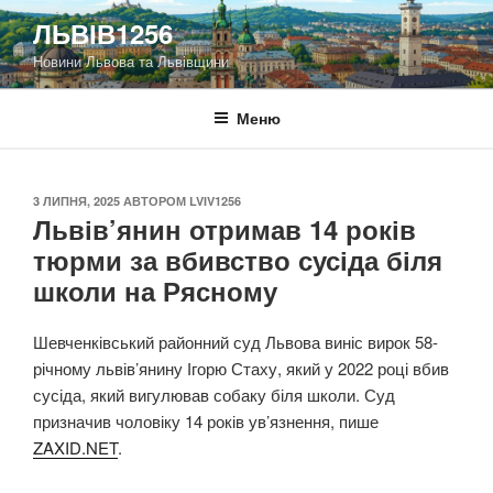
Перейти
ЛЬВІВ1256
до
Новини Львова та Львівщини
вмісту
Меню
ОПУБЛІКОВАНО
3 ЛИПНЯ, 2025
АВТОРОМ
LVIV1256
Львів’янин отримав 14 років
тюрми за вбивство сусіда біля
школи на Рясному
Шевченківський районний суд Львова виніс вирок 58-
річному львів’янину Ігорю Стаху, який у 2022 році вбив
сусіда, який вигулював собаку біля школи. Суд
призначив чоловіку 14 років ув’язнення, пише
ZAXID.NET
.