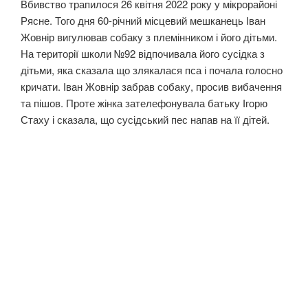
Вбивство трапилося 26 квітня 2022 року у мікрорайоні
Рясне. Того дня 60-річний місцевий мешканець Іван
Жовнір вигулював собаку з племінником і його дітьми.
На території школи №92 відпочивала його сусідка з
дітьми, яка сказала що злякалася пса і почала голосно
кричати. Іван Жовнір забрав собаку, просив вибачення
та пішов. Проте жінка зателефонувала батьку Ігорю
Стаху і сказала, що сусідський пес напав на її дітей.