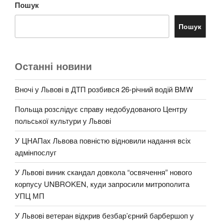
Пошук
Пошук
Останні новини
Вночі у Львові в ДТП розбився 26-річний водій BMW
Польща розслідує справу недобудованого Центру
польської культури у Львові
У ЦНАПах Львова повністю відновили надання всіх
адмінпослуг
У Львові виник скандал довкола “освячення” нового
корпусу UNBROKEN, куди запросили митрополита
УПЦ МП
У Львові ветеран відкрив безбар’єрний барбершоп у