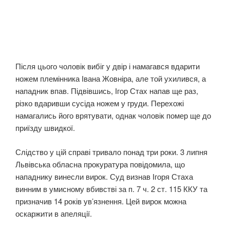
Після цього чоловік вибіг у двір і намагався вдарити
ножем племінника Івана Жовніра, але той ухилився, а
нападник впав. Підвівшись, Ігор Стах напав ще раз,
різко вдаривши сусіда ножем у груди. Перехожі
намагались його врятувати, однак чоловік помер ще до
приїзду швидкої.
Слідство у цій справі тривало понад три роки. 3 липня
Львівська обласна прокуратура повідомила, що
нападнику винесли вирок. Суд визнав Ігоря Стаха
винним в умисному вбивстві за п. 7 ч. 2 ст. 115 ККУ та
призначив 14 років ув’язнення. Цей вирок можна
оскаржити в апеляції.