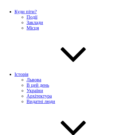
Куди піти?
Події
Заклади
Місця
Історія
Львова
В цей день
України
Архітектура
Видатні люди