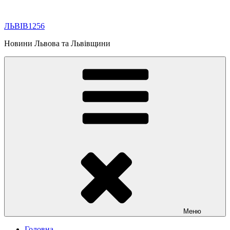
Перейти
до
ЛЬВІВ1256
вмісту
Новини Львова та Львівщини
Меню
Головна