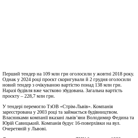
Перший тендер на 109 млн грн оголосили у жовтні 2018 року.
Однак у 2024 році проєкт скоригували й 2 грудня оголосили
новий тендер з очікуваною вартістю понад 138 млн грн.
Наразі будівля вже частково збудована. Загальна вартість
проєкту – 228,7 млн грн.
У тендері перемогло ТзОВ «Стрім-Львів». Компанія
зареєстрована у 2003 році та займається будівництвом.
Власниками компанії вказані львівʼяни Володимир Федина та
Юрій Савицький. Компанія будує 16-поверхівки на вул.
Очеретяній у Львові.