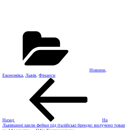
Категорії
Новини
,
Економіка
,
Львів
,
Фінанси
Навігація
Попередній
запис:
записів
Назад
На
Львівщині шили фейки під італійські бренди: вилучено товар