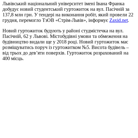
Львівський національний університет імені Івана Франка
добудує новий студентський гуртожиток на вул. Пасічній за
137,8 млн грн. У тендері на виконання робіт, який провели 22
грудня, перемогло ТзОВ «Стрім-Львів», інформує
Zaxid.net
.
Новий гуртожиток будують у районі студмістечка на вул.
Пасічній, 62 у Львові. Містобудівні умови та обмеження на
будівництво видали ще у 2018 році. Новий гуртожиток має
розміщуватись поруч із гуртожитком №5. Висота будівель –
від трьох до дев’яти поверхів. Гуртожиток розрахований на
400 місць.