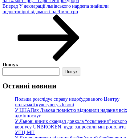
на 14 млн грн, – Офіс Генпрокурора
Наступний
Вперед
У декларації львівського нардепа знайшли
запис
недостовірні відомості на 9 млн грн
Пошук
Пошук
Останні новини
Польща розслідує справу недобудованого Центру
польської культури у Львові
У ЦНАПах Львова повністю відновили надання всіх
адмінпослуг
У Львові виник скандал довкола “освячення” нового
корпусу UNBROKEN, куди запросили митрополита
УПЦ МП
У Львові ветеран відкрив безбар’єрний барбершоп у