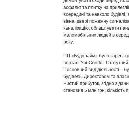
демонтувати сходи перед голов
асфальт та плитку на прилеглі
всередині та навколо будівлі,
вікна, двері пожежну сигналіз
каналізацію, облаштувати панд
маломобільних людей в середи
року.
ПП «Будпрайм» було зареєстро
порталі YouConrtol. Статутний 
Її основний вид діяльності – 
будівель. Директором та влас
Чистий прибуток, згідно з дани
становив 5 млн грн, кількість п