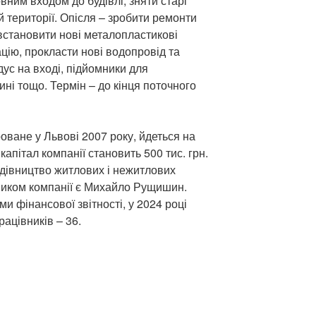
ним входом до будівлі, зняти старі
й території. Опісля – зробити ремонти
 встановити нові металопластикові
ацію, прокласти нові водопровід та
ус на вході, підйомники для
ні тощо. Термін – до кінця поточного
ване у Львові 2007 року, йдеться на
капітал компанії становить 500 тис. грн.
будівництво житлових і нежитлових
ником компанії є Михайло Рущишин.
ми фінансової звітності, у 2024 році
рацівників – 36.