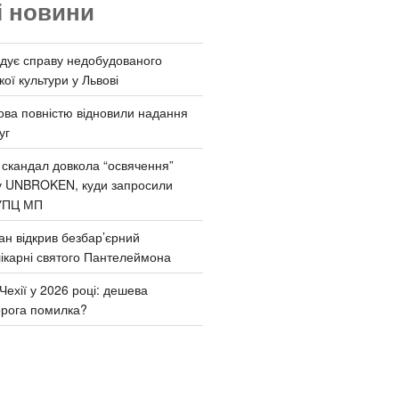
і новини
дує справу недобудованого
ої культури у Львові
ва повністю відновили надання
уг
 скандал довкола “освячення”
у UNBROKEN, куди запросили
УПЦ МП
ан відкрив безбар’єрний
ікарні святого Пантелеймона
Чехії у 2026 році: дешева
орога помилка?