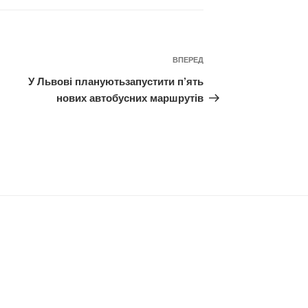
Наступний
ВПЕРЕД
запис
У Львові плануютьзапустити п’ять
нових автобусних маршрутів