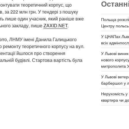
Останн
онтувати теоретичний корпус, що
, за 222 млн грн. У тендері з пошуку
сть лише один учасник, який раніше вже
Польща розслі
ьного закладу, пише
ZAXID.NET
.
Центру польськ
У ЦНАПах Льво
orro, ЛНМУ імені Данила Галицького
всіх адмінпосл
о ремонту теоретичного корпусу на вул.
ментації йшлося про створення
У Львові виник
нового корпус
альній будівлі. Стартова вартість була
митрополита 
У Львові ветер
барбершоп у л
Нерухомість у 
квартира чи д