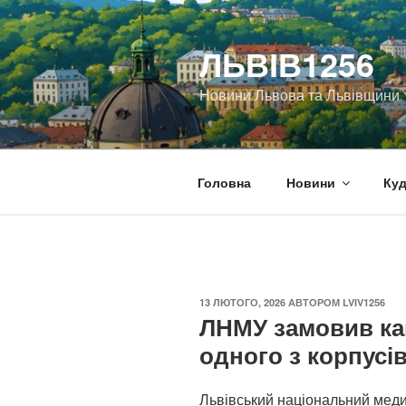
Перейти
до
ЛЬВІВ1256
вмісту
Новини Львова та Львівщини
Головна
Новини
Куд
ОПУБЛІКОВАНО
13 ЛЮТОГО, 2026
АВТОРОМ
LVIV1256
ЛНМУ замовив ка
одного з корпусів
Львівський національний меди