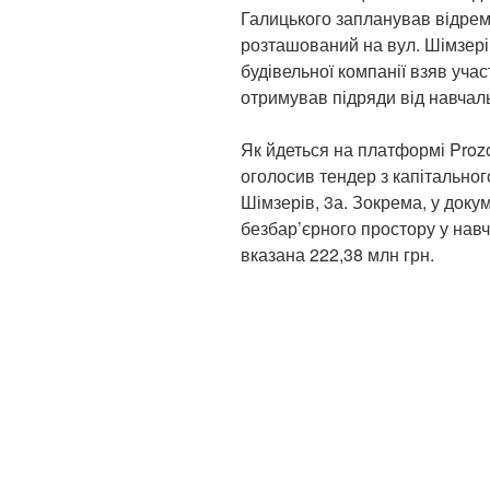
Галицького запланував відрем
розташований на вул. Шімзерів
будівельної компанії взяв уча
отримував підряди від навчал
Як йдеться на платформі Proz
оголосив тендер з капітальног
Шімзерів, 3а. Зокрема, у доку
безбар’єрного простору у навч
вказана 222,38 млн грн.