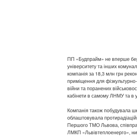
ПП «Будпрайм» не вперше бер
університету та інших комунал
компанія за 18,3 млн грн реко
приміщення для фізкультурно-
війни та поранених військово
кабінети в самому ЛНМУ та в у
Компанія також побудувала шк
облаштовувала протирадіаційн
Першого ТМО Львова, співпра
ЛМКП «Львівтеплоенерго», низ