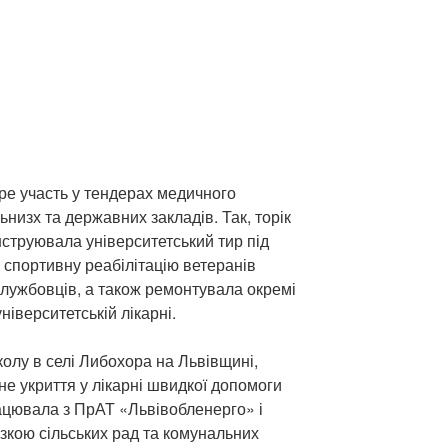
е участь у тендерах медичного
ьнизх та державних закладів. Так, торік
нструювала університетський тир під
 спортивну реабілітацію ветеранів
службовців, а також ремонтувала окремі
ніверситетській лікарні.
олу в селі Либохора на Львівщині,
е укриття у лікарні швидкої допомоги
цювала з ПрАТ «Львівобленерго» і
кою сільських рад та комунальних