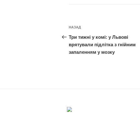
Навігація
Попередній
НАЗАД
записів
запис:
Три тижні у комі: у Львові
врятували підлітка з гнійним
запаленням у мозку