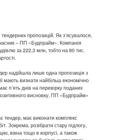
 тендерних пропозицій. Як з’ясувалося,
часник – ПП «Будпрайм». Компанія
дівлю за 222,3 млн, тобто на 80 тис.
ртості.
ндер надійшла лише одна пропозиція з
 її мають визнати найбільш економічно
має п’ять днів на перевірку поданих
 позитивного висновку, ПП «Будпрайм»
ає тендер, має виконати комплекс
т. Зокрема, розібрати стару підлогу,
цію, вікна тощо в корпусі, а також