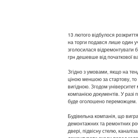
13 лютого відбулося розкриття
на торги подався лише один у
зголосилася відремонтувати бу
грн дешевше від початкової ва
Згідно з умовами, якщо на те
ціною меншою за стартову, то
вигідною. Згодом університет 
компанією документів. У разі
буде оголошено переможцем.
Будівельна компанія, що вигр
демонтажних та ремонтних робі
двері, підвісну стелю, каналіза