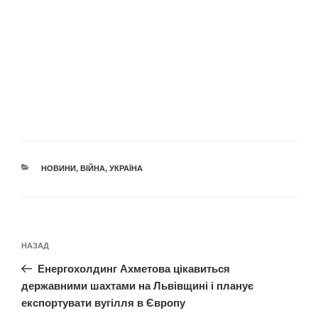
КАТЕГОРІЇ
НОВИНИ
,
ВІЙНА
,
УКРАЇНА
Навігація
Попередній
НАЗАД
записів
запис:
Енергохолдинг Ахметова цікавиться
державними шахтами на Львівщині і планує
експортувати вугілля в Європу