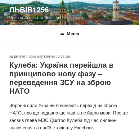
Перейти
ЛЬВІВ1256
до
Новини Львова та Львівщини
вмісту
Меню
ОПУБЛІКОВАНО
26 КВІТНЯ, 2022
АВТОРОМ
LVIV1256
Кулеба: Україна перейшла в
принципово нову фазу –
переведення ЗСУ на зброю
НАТО
Збройні сили України починають перехід на зброю
НАТО, про що недавно ще навіть не йшло мови. Про це
заявив глава МЗС Дмитро Кулеба під час онлайн-
включення на своїй сторінці у Facebook.