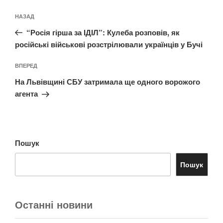
Навігація
Попередній
НАЗАД
записів
запис:
“Росія гірша за ІДІЛ”: Кулеба розповів, як
російські військові розстрілювали українців у Бучі
Наступний
ВПЕРЕД
запис
На Львівщині СБУ затримала ще одного ворожого
агента
Пошук
Пошук
Останні новини