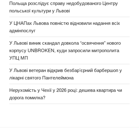
Польща розслідує справу недобудованого Центру
польської культури у Львові
У ЦНАПах Львова повністю відновили надання всіх
адмінпослуг
У Львові виник скандал довкола “освячення” нового
корпусу UNBROKEN, куди запросили митрополита
УПЦ МП
У Львові ветеран відкрив безбар’єрний барбершоп у
лікарні святого Пантелеймона
Нерухомість у Чехії у 2026 році: дешева квартира чи
дорога помилка?