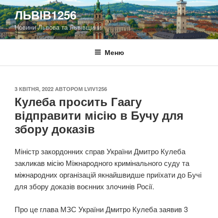
Перейти
ЛЬВІВ1256
до
Новини Львова та Львівщини
вмісту
Меню
ОПУБЛІКОВАНО
3 КВІТНЯ, 2022
АВТОРОМ
LVIV1256
Кулеба просить Гаагу
відправити місію в Бучу для
збору доказів
Міністр закордонних справ України Дмитро Кулеба
закликав місію Міжнародного кримінального суду та
міжнародних організацій якнайшвидше приїхати до Бучі
для збору доказів воєнних злочинів Росії.
Про це глава МЗС України Дмитро Кулеба заявив 3