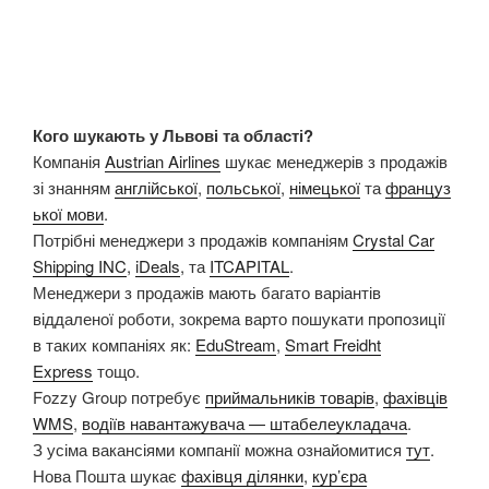
Кого шукають у Львові та області?
Компанія
Austrian
Airlines
шукає менеджерів з продажів
зі знанням
англійської
,
польської
,
німецької
та
француз
ької мови
.
Потрібні менеджери з продажів компаніям
Crystal
Car
Shipping INC
,
iDeals
, та
ITCAPITAL
.
Менеджери з продажів мають багато варіантів
віддаленої роботи, зокрема варто пошукати пропозиції
в таких компаніях як:
EduStream
,
Smart Freidht
Express
тощо.
Fozzy Group потребує
приймальників товарів
,
фахівців
WMS
,
водіїв навантажувача — штабелеукладача
.
З усіма вакансіями компанії можна ознайомитися
тут
.
Нова Пошта шукає
фахівця ділянки
,
кур’єра