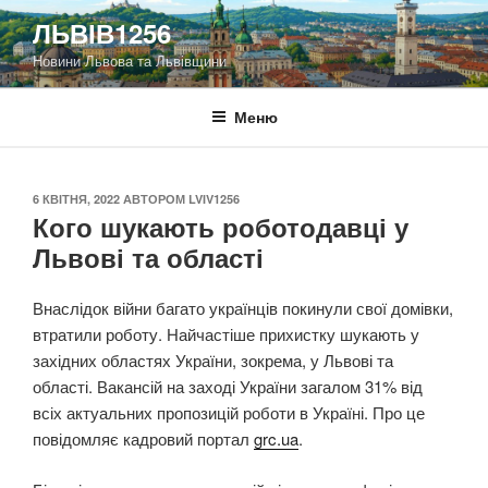
Перейти
ЛЬВІВ1256
до
Новини Львова та Львівщини
вмісту
Меню
ОПУБЛІКОВАНО
6 КВІТНЯ, 2022
АВТОРОМ
LVIV1256
Кого шукають роботодавці у
Львові та області
Внаслідок війни багато українців покинули свої домівки,
втратили роботу. Найчастіше прихистку шукають у
західних областях України, зокрема, у Львові та
області. Вакансій на заході України загалом 31% від
всіх актуальних пропозицій роботи в Україні. Про це
повідомляє кадровий портал
grc.ua
.