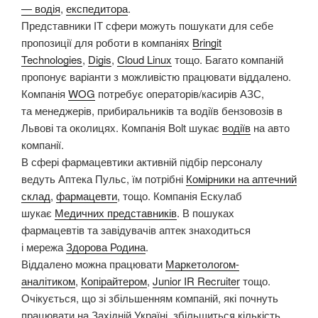
— водія
,
експедитора
.
Представники ІТ сфери можуть пошукати для себе
пропозиції для роботи в компаніях
Bringit
Technologies
,
Digis
,
Cloud Linux
тощо. Багато компаній
пропонує варіанти з можливістю працювати віддалено.
Компанія
WOG
потребує операторів/касирів АЗС,
та менеджерів, прибиральників та водіїв бензовозів в
Львові та околицях. Компанія Bolt шукає
водіїв
на авто
компанії.
В сфері фармацевтики активній підбір персоналу
ведуть Аптека Пульс, їм потрібні
Комірники на аптечний
склад
,
фармацевти
, тощо. Компанія Ескулаб
шукає
Медичних представників
. В пошуках
фармацевтів та завідувачів аптек знаходиться
і мережа
Здорова Родина
.
Віддалено можна працювати
Маркетологом-
аналітиком
,
Копірайтером
,
Junior IR Recruiter
тощо.
Очікується, що зі збільшенням компаній, які почнуть
працювати на Західній Україні, збільшиться кількість