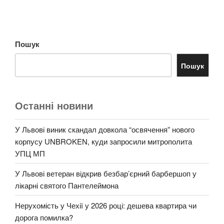
Пошук
Пошук
Останні новини
У Львові виник скандал довкола “освячення” нового
корпусу UNBROKEN, куди запросили митрополита
УПЦ МП
У Львові ветеран відкрив безбар’єрний барбершоп у
лікарні святого Пантелеймона
Нерухомість у Чехії у 2026 році: дешева квартира чи
дорога помилка?