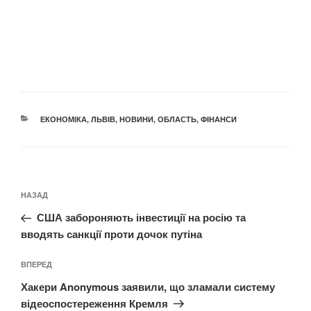
КАТЕГОРІЇ
ЕКОНОМІКА
,
ЛЬВІВ
,
НОВИНИ
,
ОБЛАСТЬ
,
ФІНАНСИ
Навігація
Попередній
НАЗАД
записів
запис:
США забороняють інвестиції на росію та
вводять санкції проти дочок путіна
Наступний
ВПЕРЕД
запис
Хакери Anonymous заявили, що зламали систему
відеоспостереження Кремля