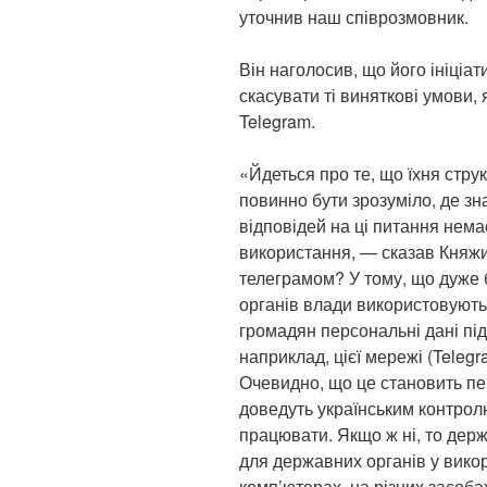
уточнив наш співрозмовник.
Він наголосив, що його ініціа
скасувати ті виняткові умови, я
Telegram.
«Йдеться про те, що їхня стру
повинно бути зрозуміло, де зн
відповідей на ці питання нем
використання, — сказав Княжи
телеграмом? У тому, що дуже 
органів влади використовують
громадян персональні дані під
наприклад, цієї мережі (Telegr
Очевидно, що це становить пев
доведуть українським контрол
працювати. Якщо ж ні, то де
для державних органів у вик
комп’ютерах, на різних засоба