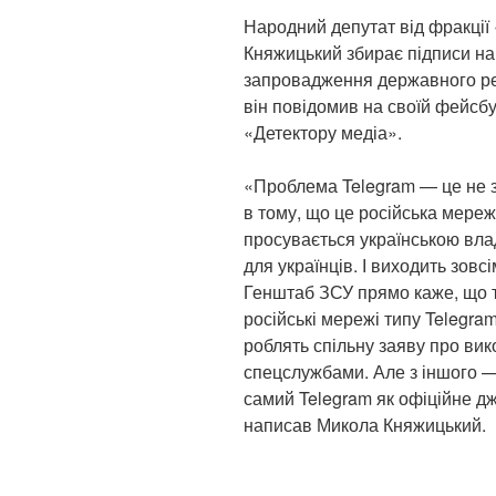
Народний депутат від фракції
Княжицький збирає підписи на
запровадження державного рег
він повідомив на своїй фейсбу
«Детектору медіа».
«Проблема Telegram — це не 
в тому, що це російська мереж
просувається українською вла
для українців. І виходить зовсі
Генштаб ЗСУ прямо каже, що 
російські мережі типу Telegra
роблять спільну заяву про ви
спецслужбами. Але з іншого —
самий Telegram як офіційне дж
написав Микола Княжицький.