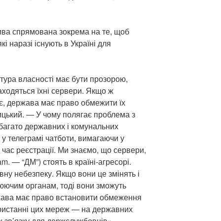
тива спрямована зокрема на те, щоб
кі наразі існують в Україні для
ктура власності має бути прозорою,
аходяться їхні сервери. Якщо ж
ає, держава має право обмежити їх
цький. — У чому полягає проблема з
багато державних і комунальних
 у телеграмі чатботи, вимагаючи у
 час реєстрації. Ми знаємо, що сервери,
am. — “ДМ”) стоять в країні-агресорі.
ну небезпеку. Якщо вони це змінять і
юючим органам, тоді вони зможуть
ржава має право встановити обмеження
ористанні цих мереж — на державних
х зв’язку для держслужбовців».