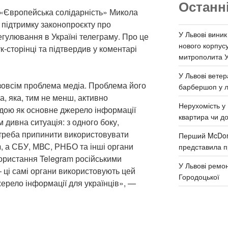
Останн
 «Європейська солідарність» Микола
 підтримку законопроєкту про
У Львові виник
улювання в Україні телеграму. Про це
нового корпус
к-сторінці та підтвердив у коментарі
митрополита 
У Львові ветер
зовсім проблема медіа. Проблема його
барбершоп у л
а, яка, тим не менш, активно
Нерухомість у 
дою як основне джерело інформації
квартира чи д
м дивна ситуація: з одного боку,
треба припинити використовувати
Перший McDona
m, а СБУ, МВС, РНБО та інші органи
представила п
користання Telegram російськими
У Львові ремон
 ці самі органи використовують цей
Городоцької
ерело інформації для українців», —