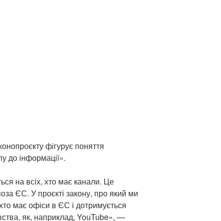
аконопроєкту фігурує поняття
у до інформації».
ься на всіх, хто має канали. Це
поза ЄС. У проєкті закону, про який ми
 хто має офіси в ЄС і дотримується
ства, як, наприклад, YouTube», —