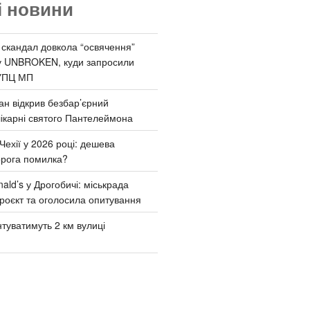
і новини
 скандал довкола “освячення”
у UNBROKEN, куди запросили
УПЦ МП
ан відкрив безбар’єрний
ікарні святого Пантелеймона
Чехії у 2026 році: дешева
орога помилка?
ld’s у Дрогобичі: міськрада
роєкт та оголосила опитування
туватимуть 2 км вулиці