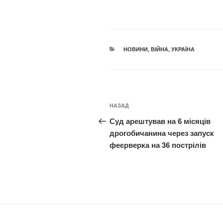
КАТЕГОРІЇ
НОВИНИ
,
ВІЙНА
,
УКРАЇНА
Навігація
Попередній
НАЗАД
записів
запис:
Суд арештував на 6 місяців
дрогобичанина через запуск
феєрверка на 36 пострілів