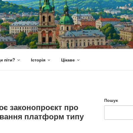
и піти?
Історія
Цікаве
Пошук
ює законопроєкт про
вання платформ типу