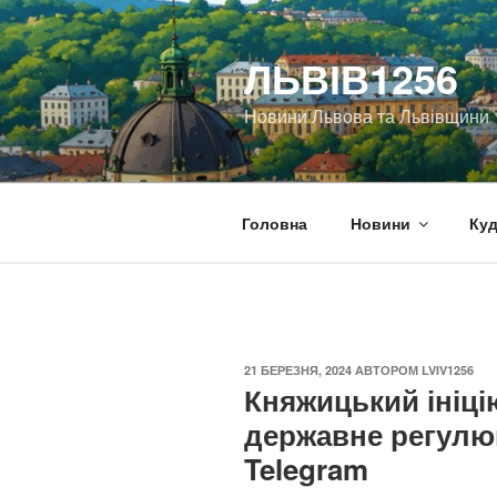
Перейти
до
ЛЬВІВ1256
вмісту
Новини Львова та Львівщини
Головна
Новини
Куд
ОПУБЛІКОВАНО
21 БЕРЕЗНЯ, 2024
АВТОРОМ
LVIV1256
Княжицький ініці
державне регулю
Telegram