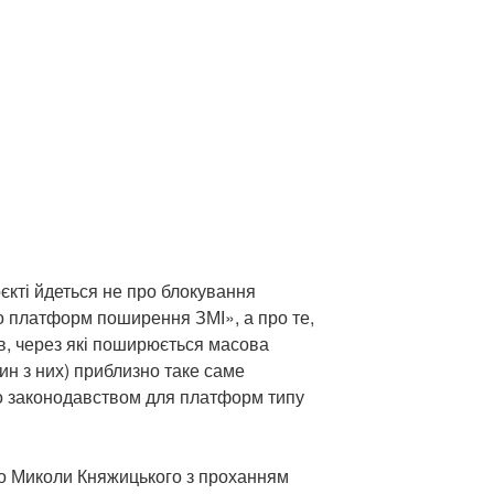
єкті йдеться не про блокування
го платформ поширення ЗМІ», а про те,
в, через які поширюється масова
ин з них) приблизно таке саме
о законодавством для платформ типу
до Миколи Княжицького з проханням