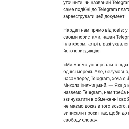
уточнити, чи названий Telegram
саме подібні до Telegram плат
зареєструвати цей документ.
Нардеп нам прямо відповів: у т
своїми юристами, назви Telegr
платформ, котрі в разі ухвален
його юрисдикцію.
«Ми маємо універсально підход
однієї мережі. Але, безумовно,
насамперед Telegram, хоча є й
Микола Княжицький. — Якщо ми
назвемо Telegram, нам треба 
звинуватити в обмеженні своб
не маємо доказів того всього,
виписали проєкт так, щоби до 
свободу слова».