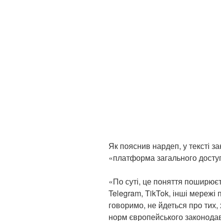
Як пояснив нардеп, у тексті з
«платформа загального доступ
«По суті, це поняття поширюєт
Telegram, TikTok, інші мережі 
говоримо, не йдеться про тих,
норм європейського законодав