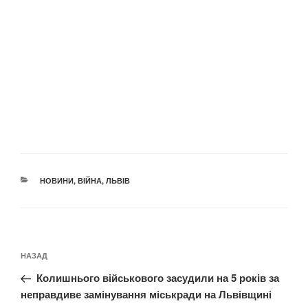
КАТЕГОРІЇ
НОВИНИ
,
ВІЙНА
,
ЛЬВІВ
Навігація
Попередній
НАЗАД
записів
запис:
Колишнього військового засудили на 5 років за
неправдиве замінування міськради на Львівщині