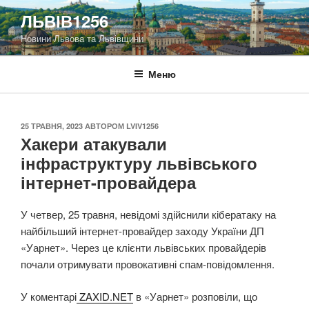
Перейти
ЛЬВІВ1256
до
Новини Львова та Львівщини
вмісту
Меню
ОПУБЛІКОВАНО
25 ТРАВНЯ, 2023
АВТОРОМ
LVIV1256
Хакери атакували
інфраструктуру львівського
інтернет-провайдера
У четвер, 25 травня, невідомі здійснили кібератаку на
найбільший інтернет-провайдер заходу України ДП
«Уарнет». Через це клієнти львівських провайдерів
почали отримувати провокативні спам-повідомлення.
У коментарі
ZAXID.NET
в «Уарнет» розповіли, що