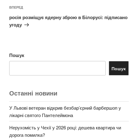
Наступний
ВПЕРЕД
запис
росія розміщує ядерну зброю в Білорусі: підписано
угоду
Пошук
Пошук
Останні новини
У Львові ветеран відкрив безбар’єрний барбершоп у
лікарні святого Пантелеймона
Нерухомість у Чехії у 2026 році: дешева квартира чи
дорога помилка?