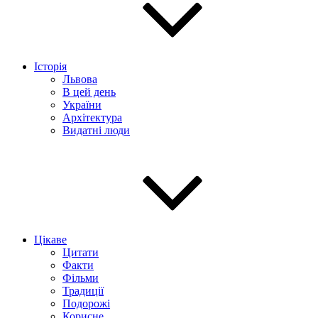
Історія
Львова
В цей день
України
Архітектура
Видатні люди
Цікаве
Цитати
Факти
Фільми
Традиції
Подорожі
Корисне