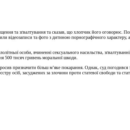
бещення та зґвалтування та сказав, що хлопчик його оговорює. П
вили відеозаписи та фото з дитиною порнографічного характеру, 
олітньої особи, вчиненні сексуального насильства, зґвалтуванні,
ня 500 тисяч гривень моральної шкоди.
 просив призначити більш м’яке покарання. Однак, суд погодився
єстру осіб, засуджених за злочини проти статевої свободи та стат