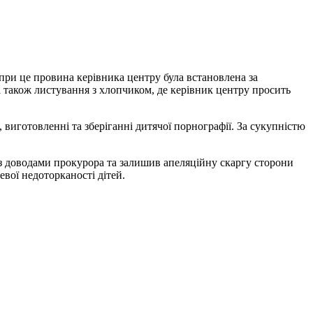
опри це провина керівника центру була встановлена за
а також листування з хлопчиком, де керівник центру просить
 виготовленні та зберіганні дитячої порнографії. За сукупністю
 з доводами прокурора та залишив апеляційну скаргу сторони
евої недоторканості дітей.