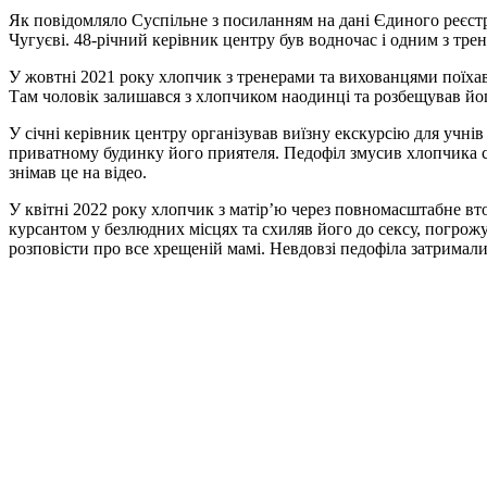
Як повідомляло Суспільне з посиланням на дані Єдиного реєст
Чугуєві. 48-річний керівник центру був водночас і одним з трен
У жовтні 2021 року хлопчик з тренерами та вихованцями поїхав
Там чоловік залишався з хлопчиком наодинці та розбещував йо
У січні керівник центру організував виїзну екскурсію для учнів
приватному будинку його приятеля. Педофіл змусив хлопчика сп
знімав це на відео.
У квітні 2022 року хлопчик з матір’ю через повномасштабне вт
курсантом у безлюдних місцях та схиляв його до сексу, погрожу
розповісти про все хрещеній мамі. Невдовзі педофіла затримали