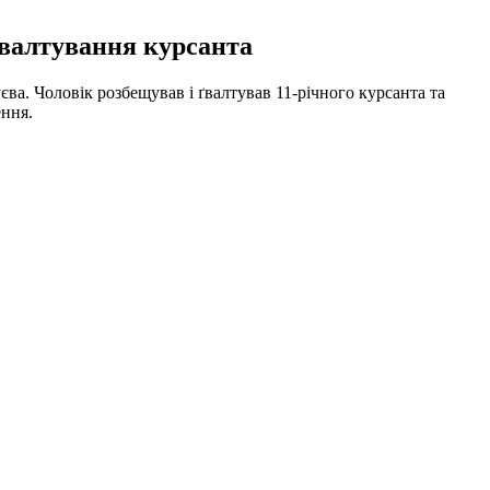
ґвалтування курсанта
ва. Чоловік розбещував і ґвалтував 11-річного курсанта та
ення.