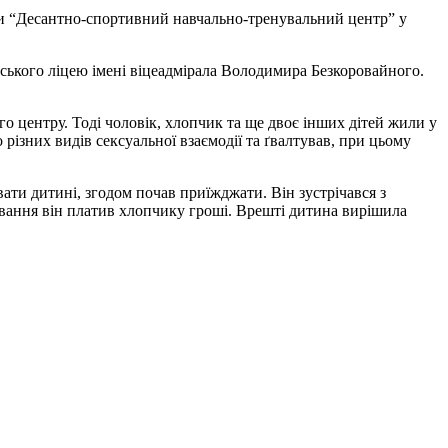
ати “Десантно-спортивний навчально-тренувальний центр” у
ського ліцею імені віцеадмірала Володимира Безкоровайного.
го центру. Тоді чоловік, хлопчик та ще двоє інших дітей жили у
ізних видів сексуальної взаємодії та ґвалтував, при цьому
ати дитині, згодом почав приїжджати. Він зустрічався з
тування він платив хлопчику гроші. Врешті дитина вирішила