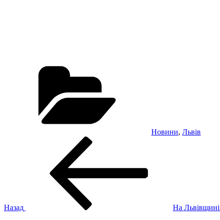
Категорії
Новини
,
Львів
Навігація
Попередній
запис:
записів
Назад
На Львівщині
Наступний