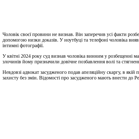
Чоловік своєї провини не визнав. Він заперечив усі факти роз
допомогою низки доказів. У ноутбуці та телефоні чоловіка вия
інтимні фотографії.
У квітні 2024 року суд визнав чоловіка винним у розбещенні мал
злочинів йому призначили довічне позбавлення волі та стягнен
Невдовзі адвокат засудженого подав апеляційну скаргу, в якій
захисту без змін. Відомості про засудженого мають внести до Ре