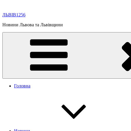
Перейти
до
ЛЬВІВ1256
вмісту
Новини Львова та Львівщини
Головна
Новини