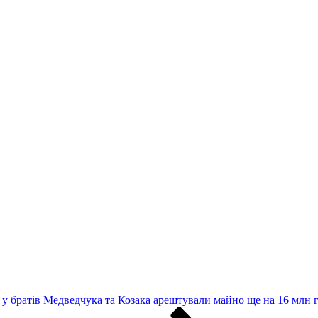
 у братів Медведчука та Козака арештували майно ще на 16 млн 