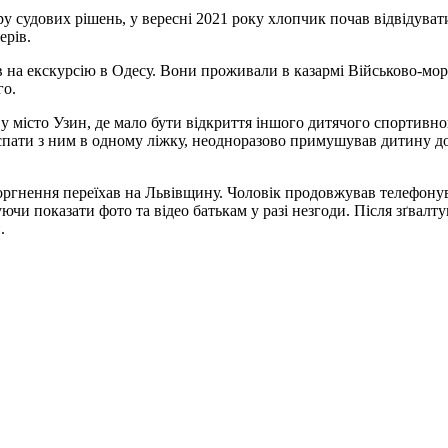
ру судових рішень, у вересні 2021 року хлопчик почав відвідув
ерів.
 на екскурсію в Одесу. Вони проживали в казармі Військово-мор
го.
 у місто Узин, де мало бути відкриття іншого дитячого спортивно
ати з ним в одному ліжку, неодноразово примушував дитину до р
оргнення переїхав на Львівщину. Чоловік продовжував телефонув
ючи показати фото та відео батькам у разі незгоди. Після зґвал
.