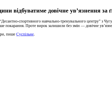
ини відбуватиме довічне ув’язнення за 
 “Десантно-спортивного навчально-тренувального центру” з Чугує
ше покарання. Проте вирок залишили без змін — довічне ув’язн
ури, пише
Суспільне
.