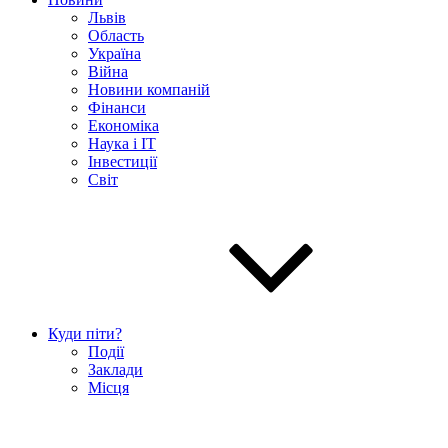
Львів
Область
Україна
Війна
Новини компаній
Фінанси
Економіка
Наука і IT
Інвестиції
Світ
Куди піти?
Події
Заклади
Місця