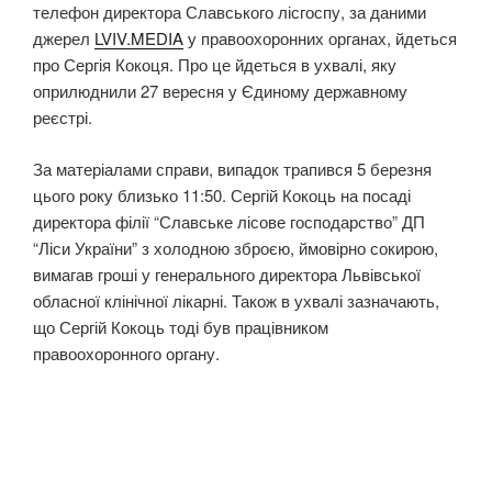
телефон директора Славського лісгоспу, за даними
джерел
LVIV.MEDIA
у правоохоронних органах, йдеться
про Сергія Кокоця. Про це йдеться в ухвалі, яку
оприлюднили 27 вересня у Єдиному державному
реєстрі.
За матеріалами справи, випадок трапився 5 березня
цього року близько 11:50. Сергій Кокоць на посаді
директора філії “Славське лісове господарство” ДП
“Ліси України” з холодною зброєю, ймовірно сокирою,
вимагав гроші у генерального директора Львівської
обласної клінічної лікарні. Також в ухвалі зазначають,
що Сергій Кокоць тоді був працівником
правоохоронного органу.