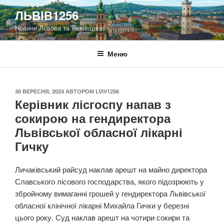
Перейти
ЛЬВІВ1256
до
Новини Львова та Львівщини
вмісту
Меню
ОПУБЛІКОВАНО
30 ВЕРЕСНЯ, 2024
АВТОРОМ
LVIV1256
Керівник лісгоспу напав з
сокирою на гендиректора
Львівської обласної лікарні
Гичку
Личаківський райсуд наклав арешт на майно директора
Славського лісового господарства, якого підозрюють у
збройному вимаганні грошей у гендиректора Львівської
обласної клінічної лікарні Михайла Гички у березні
цього року. Суд наклав арешт на чотири сокири та