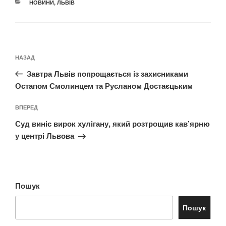
КАТЕГОРІЇ
НОВИНИ
,
ЛЬВІВ
Навігація
Попередній
НАЗАД
записів
запис:
Завтра Львів попрощається із захисниками
Остапом Смолинцем та Русланом Достаєцьким
Наступний
ВПЕРЕД
запис
Суд виніс вирок хулігану, який розтрощив кав’ярню
у центрі Львова
Пошук
Пошук