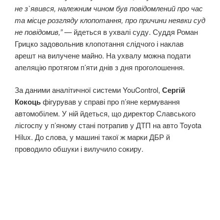
не з`явився, належним чином був повідомлений про час
та місце розгляду клопотання, про причини неявки суд
не повідомив,” —
йдеться в ухвалі суду. Суддя Роман
Грицко задовольнив клопотання слідчого і наклав
арешт на вилучене майно. На ухвалу можна подати
апеляцію протягом п’яти днів з дня проголошення.
За даними аналітичної системи YouControl,
Сергій
Кокоць
фігурував у справі про п’яне кермування
автомобілем. У ній йдеться, що директор Славського
лісгоспу у п’яному стані потрапив у ДТП на авто Toyota
Hilux. До слова, у машині такої ж марки ДБР й
проводило обшуки і вилучило сокиру.