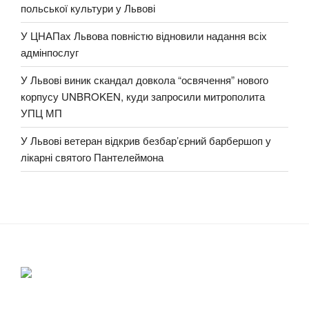
польської культури у Львові
У ЦНАПах Львова повністю відновили надання всіх
адмінпослуг
У Львові виник скандал довкола “освячення” нового
корпусу UNBROKEN, куди запросили митрополита
УПЦ МП
У Львові ветеран відкрив безбар’єрний барбершоп у
лікарні святого Пантелеймона