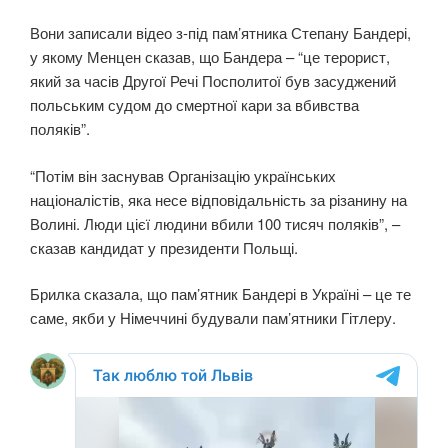
Вони записали відео з-під пам’ятника Степану Бандері,
у якому Менцен сказав, що Бандера – “це терорист,
який за часів Другої Речі Посполитої був засуджений
польським судом до смертної кари за вбивства
поляків”.
“Потім він заснував Організацію українських
націоналістів, яка несе відповідальність за різанину на
Волині. Люди цієї людини вбили 100 тисяч поляків”, –
сказав кандидат у президенти Польщі.
Брилка сказала, що пам’ятник Бандері в Україні – це те
саме, якби у Німеччині будували пам’ятники Гітлеру.