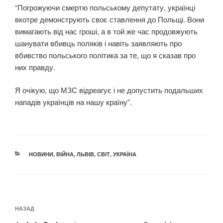
“Погрожуючи смертю польському депутату, українці
вкотре демонструють своє ставлення до Польщі. Вони
вимагають від нас гроші, а в той же час продовжують
шанувати вбивць поляків і навіть заявляють про
вбивство польського політика за те, що я сказав про
них правду.
Я очікую, що МЗС відреагує і не допустить подальших
нападів українців на нашу країну”.
КАТЕГОРІЇ
НОВИНИ
,
ВІЙНА
,
ЛЬВІВ
,
СВІТ
,
УКРАЇНА
Навігація
Попередній
НАЗАД
записів
запис: