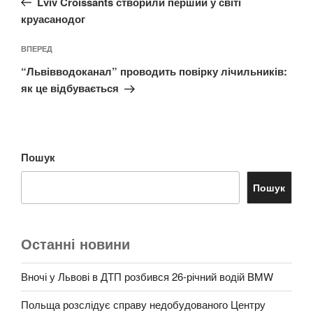
Lviv Croissants створили перший у світі
круасанодог
Наступний
ВПЕРЕД
запис
“Львівводоканал” проводить повірку лічильників:
як це відбувається
Пошук
Пошук
Останні новини
Вночі у Львові в ДТП розбився 26-річний водій BMW
Польща розслідує справу недобудованого Центру