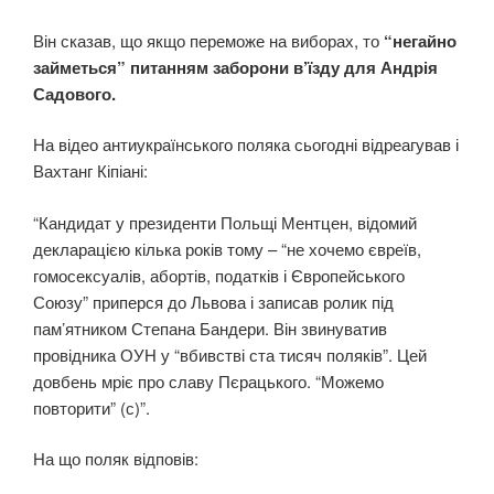
Він сказав, що якщо переможе на виборах, то
“негайно
займеться” питанням заборони в’їзду для Андрія
Садового.
На відео антиукраїнського поляка сьогодні відреагував і
Вахтанг Кіпіані:
“Кандидат у президенти Польщі Ментцен, відомий
декларацією кілька років тому – “не хочемо євреїв,
гомосексуалів, абортів, податків і Європейського
Союзу” приперся до Львова і записав ролик під
пам’ятником Степана Бандери. Він звинуватив
провідника ОУН у “вбивстві ста тисяч поляків”. Цей
довбень мріє про славу Пєрацького. “Можемо
повторити” (с)”.
На що поляк відповів: