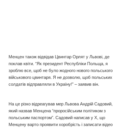
Менцен також відвідав Цвинтар Орлят у Львові, де
поклав квіти. “Як президент Республіки Польща, я
зроблю все, щоб не було жодного нового польського
військового цвинтаря. Я не дозволю, щоб польських
солдатів відправляли в Україну!” – заявив він.
На це різко відреагував мер Львова Андрій Садовий,
який назвав Менцена “проросійським політиком з
польським паспортом”. Садовий написав у Х, що
Менцену варто проявити хоробрість і записати відео