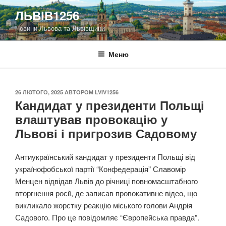
Перейти
ЛЬВІВ1256
до
Новини Львова та Львівщини
вмісту
Меню
ОПУБЛІКОВАНО
26 ЛЮТОГО, 2025
АВТОРОМ
LVIV1256
Кандидат у президенти Польщі
влаштував провокацію у
Львові і пригрозив Садовому
Антиукраїнський кандидат у президенти Польщі від
українофобської партії “Конфедерація” Славомір
Менцен відвідав Львів до річниці повномасштабного
вторгнення росії, де записав провокативне відео, що
викликало жорстку реакцію міського голови Андрія
Садового. Про це повідомляє “Європейська правда”.