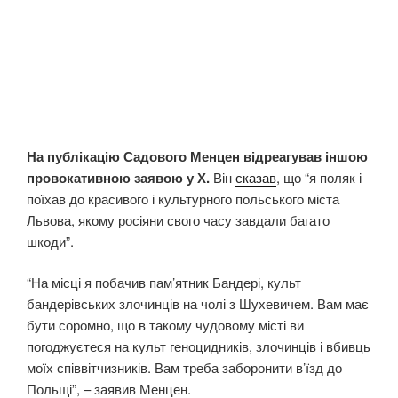
На публікацію Садового Менцен відреагував іншою
провокативною заявою у Х.
Він
сказав
, що “я поляк і
поїхав до красивого і культурного польського міста
Львова, якому росіяни свого часу завдали багато
шкоди”.
“На місці я побачив пам’ятник Бандері, культ
бандерівських злочинців на чолі з Шухевичем. Вам має
бути соромно, що в такому чудовому місті ви
погоджуєтеся на культ геноцидників, злочинців і вбивць
моїх співвітчизників. Вам треба заборонити в’їзд до
Польщі”, – заявив Менцен.