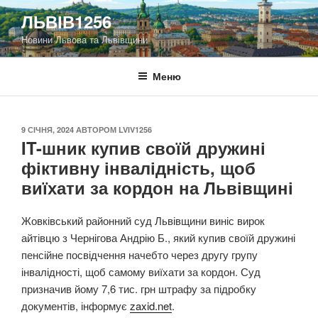
Перейти
ЛЬВІВ1256
до
Новини Львова та Львівщини
вмісту
Меню
ОПУБЛІКОВАНО
9 СІЧНЯ, 2024
АВТОРОМ
LVIV1256
IT-шник купив своїй дружині
фіктивну інвалідність, щоб
виїхати за кордон на Львівщині
Жовківський районний суд Львівщини виніс вирок
айтівцю з Чернігова Андрію Б., який купив своїй дружині
пенсійне посвідчення начебто через другу групу
інвалідності, щоб самому виїхати за кордон. Суд
призначив йому 7,6 тис. грн штрафу за підробку
документів, інформує
zaxid.net
.