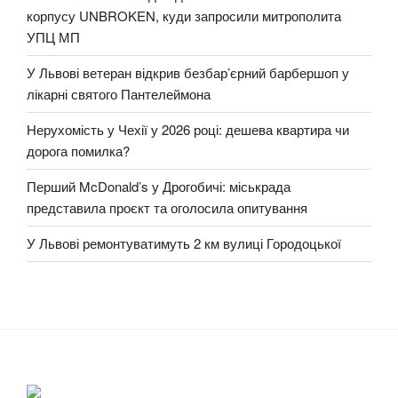
корпусу UNBROKEN, куди запросили митрополита
УПЦ МП
У Львові ветеран відкрив безбар’єрний барбершоп у
лікарні святого Пантелеймона
Нерухомість у Чехії у 2026 році: дешева квартира чи
дорога помилка?
Перший McDonald’s у Дрогобичі: міськрада
представила проєкт та оголосила опитування
У Львові ремонтуватимуть 2 км вулиці Городоцької