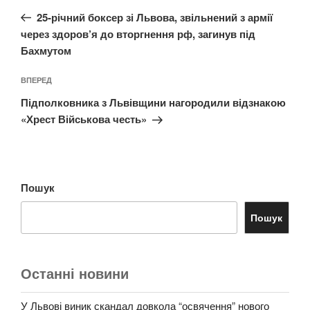
записів
запис:
25-річний боксер зі Львова, звільнений з армії
через здоров’я до вторгнення рф, загинув під
Бахмутом
Наступний
ВПЕРЕД
запис
Підполковника з Львівщини нагородили відзнакою
«Хрест Військова честь»
Пошук
Пошук
Останні новини
У Львові виник скандал довкола “освячення” нового