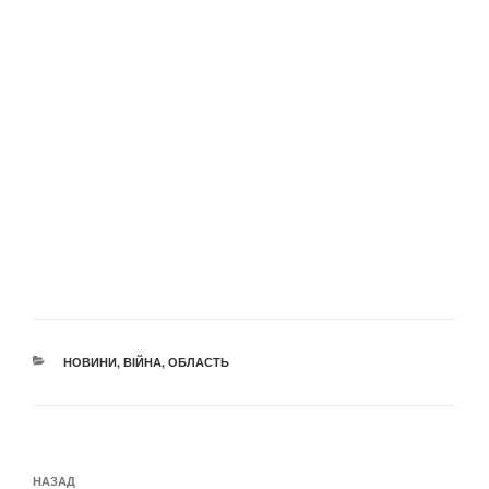
КАТЕГОРІЇ
НОВИНИ
,
ВІЙНА
,
ОБЛАСТЬ
Навігація
Попередній
НАЗАД