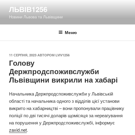
Перейти
ЛЬВІВ1256
до
Новини Львова та Львівщини
вмісту
Меню
ОПУБЛІКОВАНО
11 СЕРПНЯ, 2023
АВТОРОМ
LVIV1256
Голову
Держпродспоживслужби
Львівщини викрили на хабарі
Начальника Держпродспоживслужби у Львівській
області та начальника одного з відділів цієї установи
викрито на хабарництві – вони пропонували працівнику
поліції по дві тисячі доларів щомісяця за нереагування
на порушення у Держпродспоживслужбі, інформує
zaxid.net
.