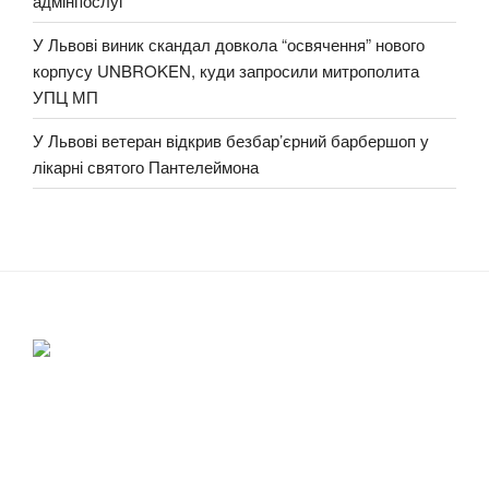
адмінпослуг
У Львові виник скандал довкола “освячення” нового
корпусу UNBROKEN, куди запросили митрополита
УПЦ МП
У Львові ветеран відкрив безбар’єрний барбершоп у
лікарні святого Пантелеймона