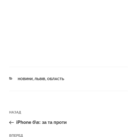
КАТЕГОРІЇ
НОВИНИ
,
ЛЬВІВ
,
ОБЛАСТЬ
Навігація
Попередній
НАЗАД
записів
запис:
iPhone б\в: за та проти
Наступний
ВПЕРЕД