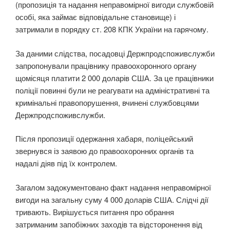
(пропозиція та надання неправомірної вигоди службовій
особі, яка займає відповідальне становище) і
затримали в порядку ст. 208 КПК України на гарячому.
За даними слідства, посадовці Держпродспоживслужби
запропонували працівнику правоохоронного органу
щомісяця платити 2 000 доларів США. За це працівники
поліції повинні були не реагувати на адміністративні та
кримінальні правопорушення, вчинені службовцями
Держпродспоживслужби.
Після пропозиції одержання хабаря, поліцейський
звернувся із заявою до правоохоронних органів та
надалі діяв під їх контролем.
Загалом задокументовано факт надання неправомірної
вигоди на загальну суму 4 000 доларів США. Слідчі дії
тривають. Вирішується питання про обрання
затриманим запобіжних заходів та відсторонення від