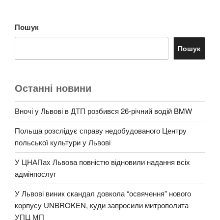
Пошук
Пошук
Останні новини
Вночі у Львові в ДТП розбився 26-річний водій BMW
Польща розслідує справу недобудованого Центру
польської культури у Львові
У ЦНАПах Львова повністю відновили надання всіх
адмінпослуг
У Львові виник скандал довкола “освячення” нового
корпусу UNBROKEN, куди запросили митрополита
УПЦ МП