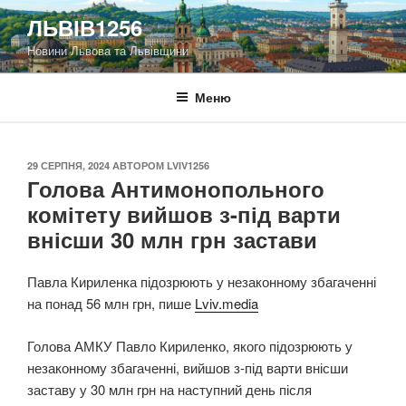
Перейти
ЛЬВІВ1256
до
Новини Львова та Львівщини
вмісту
Меню
ОПУБЛІКОВАНО
29 СЕРПНЯ, 2024
АВТОРОМ
LVIV1256
Голова Антимонопольного
комітету вийшов з-під варти
внісши 30 млн грн застави
Павла Кириленка підозрюють у незаконному збагаченні
на понад 56 млн грн, пише
Lviv.media
Голова АМКУ Павло Кириленко, якого підозрюють у
незаконному збагаченні, вийшов з-під варти внісши
заставу у 30 млн грн на наступний день після