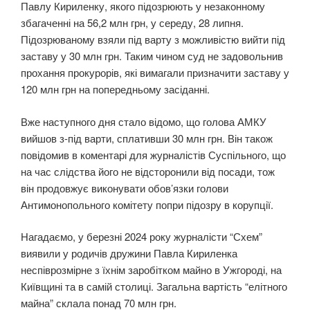
Павлу Кириленку, якого підозрюють у незаконному
збагаченні на 56,2 млн грн, у середу, 28 липня.
Підозрюваному взяли під варту з можливістю вийти під
заставу у 30 млн грн. Таким чином суд не задовольнив
прохання прокурорів, які вимагали призначити заставу у
120 млн грн на попередньому засіданні.
Вже наступного дня стало відомо, що голова АМКУ
вийшов з-під варти, сплативши 30 млн грн. Він також
повідомив в коментарі для журналістів Суспільного, що
на час слідства його не відсторонили від посади, тож
він продовжує виконувати обов’язки голови
Антимонопольного комітету попри підозру в корупції.
Нагадаємо, у березні 2024 року журналісти “Схем”
виявили у родичів дружини Павла Кириленка
неспіврозмірне з їхнім заробітком майно в Ужгороді, на
Київщині та в самій столиці. Загальна вартість “елітного
майна” склала понад 70 млн грн.