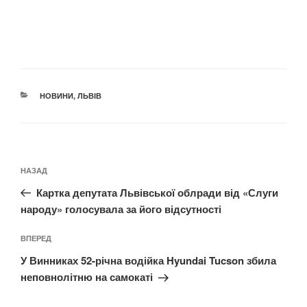
КАТЕГОРІЇ
НОВИНИ
,
ЛЬВІВ
Навігація
Попередній
НАЗАД
записів
запис:
Картка депутата Львівської облради від «Слуги
народу» голосувала за його відсутності
Наступний
ВПЕРЕД
запис
У Винниках 52-річна водійка Hyundai Tucson збила
неповнолітню на самокаті