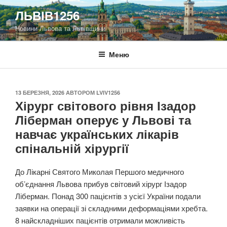
Перейти
ЛЬВІВ1256
до
Новини Львова та Львівщини
вмісту
Меню
ОПУБЛІКОВАНО
13 БЕРЕЗНЯ, 2026
АВТОРОМ
LVIV1256
Хірург світового рівня Ізадор
Ліберман оперує у Львові та
навчає українських лікарів
спінальній хірургії
До Лікарні Святого Миколая Першого медичного
об’єднання Львова прибув світовий хірург Ізадор
Ліберман. Понад 300 пацієнтів з усієї України подали
заявки на операції зі складними деформаціями хребта.
8 найскладніших пацієнтів отримали можливість