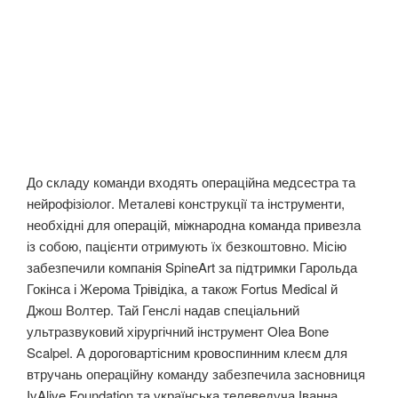
До складу команди входять операційна медсестра та
нейрофізіолог. Металеві конструкції та інструменти,
необхідні для операцій, міжнародна команда привезла
із собою, пацієнти отримують їх безкоштовно. Місію
забезпечили компанія SpineArt за підтримки Гарольда
Гокінса і Жерома Трівідіка, а також Fortus Medical й
Джош Волтер. Тай Генслі надав спеціальний
ультразвуковий хірургічний інструмент Olea Bone
Scalpel. А дороговартісним кровоспинним клеєм для
втручань операційну команду забезпечила засновниця
IvAlive Foundation та українська телеведуча Іванна