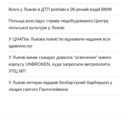
Вночі у Львові в ДТП розбився 26-річний водій BMW
Польща розслідує справу недобудованого Центру
польської культури у Львові
У ЦНАПах Львова повністю відновили надання всіх
адмінпослуг
У Львові виник скандал довкола “освячення” нового
корпусу UNBROKEN, куди запросили митрополита
УПЦ МП
У Львові ветеран відкрив безбар’єрний барбершоп у
лікарні святого Пантелеймона