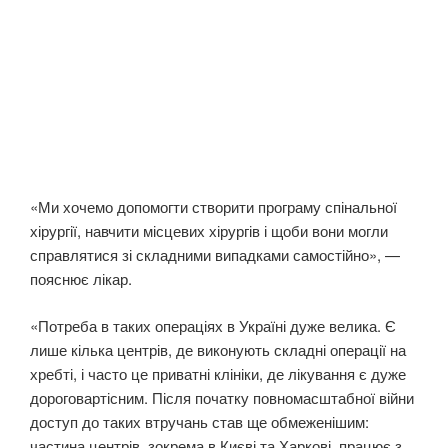
«Ми хочемо допомогти створити програму спінальної
хірургії, навчити місцевих хірургів і щоби вони могли
справлятися зі складними випадками самостійно», —
пояснює лікар.
«Потреба в таких операціях в Україні дуже велика. Є
лише кілька центрів, де виконують складні операції на
хребті, і часто це приватні клініки, де лікування є дуже
дороговартісним. Після початку повномасштабної війни
доступ до таких втручань став ще обмеженішим:
частина центрів, зокрема в Києві та Харкові, працює з