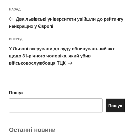
Навігація
Попередній
НАЗАД
записів
запис:
Два львівські університети увійшли до рейтингу
найкращих у Європі
Наступний
ВПЕРЕД
запис
У Львові скерували до суду обвинувальний акт
щодо 31-річного чоловіка, який убив
військовослужбовця ТЦК
Пошук
Пошук
Останні новини