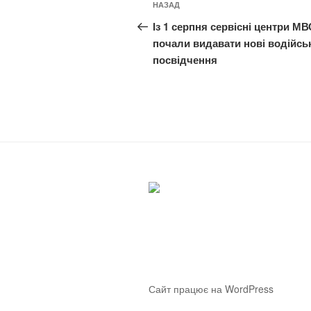
Попередній
НАЗАД
записів
запис:
Із 1 серпня сервісні центри МВ
почали видавати нові водійсь
посвідчення
Сайт працює на WordPress