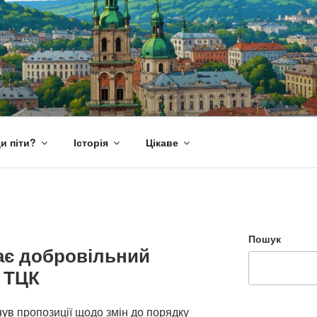
и піти?
Історія
Цікаве
Пошук
ає добровільний
і ТЦК
нув
пропозиції щодо змін до порядку