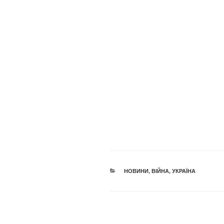
КАТЕГОРІЇ
НОВИНИ
,
ВІЙНА
,
УКРАЇНА
Навігація