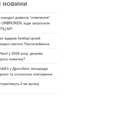
і новини
 скандал довкола “освячення”
у UNBROKEN, куди запросили
УПЦ МП
ан відкрив безбар’єрний
ікарні святого Пантелеймона
Чехії у 2026 році: дешева
орога помилка?
ld’s у Дрогобичі: міськрада
роєкт та оголосила опитування
туватимуть 2 км вулиці