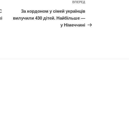
Наступний
ВПЕРЕД
запис
С
За кордоном у сімей українців
кі
вилучили 430 дітей. Найбільше —
у Німеччині