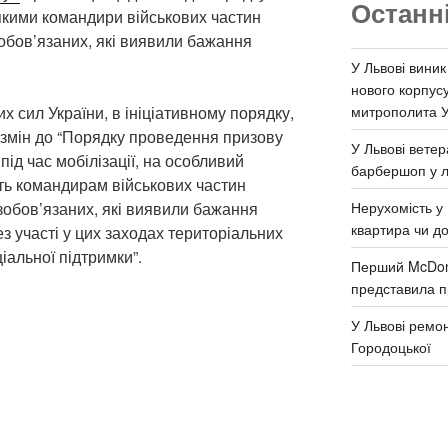
Останн
 якими командири військових частин
обов’язаних, які виявили бажання
У Львові виник
нового корпус
митрополита 
 сил України, в ініціативному порядку,
змін до “Порядку проведення призову
У Львові ветер
під час мобілізації, на особливий
барбершоп у л
ть командирам військових частин
Нерухомість у 
зобов’язаних, які виявили бажання
квартира чи д
з участі у цих заходах територіальних
іальної підтримки”.
Перший McDona
представила п
У Львові ремон
Городоцької