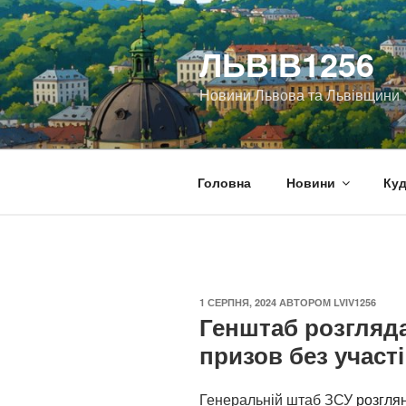
Перейти
до
ЛЬВІВ1256
вмісту
Новини Львова та Львівщини
Головна
Новини
Куд
ОПУБЛІКОВАНО
1 СЕРПНЯ, 2024
АВТОРОМ
LVIV1256
Генштаб розгляд
призов без участ
Генеральній штаб ЗСУ
розгля