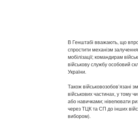
В Генштабі вважають, що впро
спростити механізм залучення
мобілізації; командирам війсь
військову службу особовий ск
України.
Також військовозобов’язані зм
військових частинах, у тому ч
або навичками; нівелювати ри
через ТЦК та СП до інших війс
вибором).