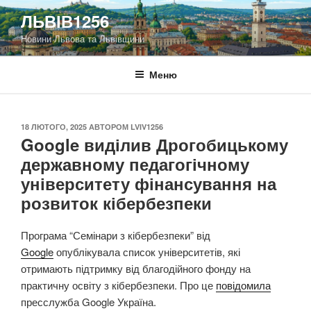
Перейти
ЛЬВІВ1256
до
Новини Львова та Львівщини
вмісту
Меню
ОПУБЛІКОВАНО
18 ЛЮТОГО, 2025
АВТОРОМ
LVIV1256
Google виділив Дрогобицькому
державному педагогічному
університету фінансування на
розвиток кібербезпеки
Програма “Семінари з кібербезпеки” від
Google
опублікувала список університетів, які
отримають підтримку від благодійного фонду на
практичну освіту з кібербезпеки. Про це
повідомила
пресслужба Google Україна.