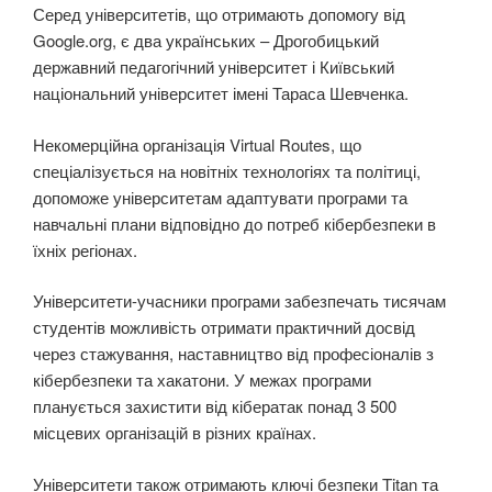
Серед університетів, що отримають допомогу від
Google.org, є два українських – Дрогобицький
державний педагогічний університет і Київський
національний університет імені Тараса Шевченка.
Некомерційна організація Virtual Routes, що
спеціалізується на новітніх технологіях та політиці,
допоможе університетам адаптувати програми та
навчальні плани відповідно до потреб кібербезпеки в
їхніх регіонах.
Університети-учасники програми забезпечать тисячам
студентів можливість отримати практичний досвід
через стажування, наставництво від професіоналів з
кібербезпеки та хакатони. У межах програми
планується захистити від кібератак понад 3 500
місцевих організацій в різних країнах.
Університети також отримають ключі безпеки Titan та