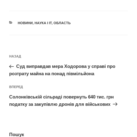
КАТЕГОРІЇ
НОВИНИ
,
НАУКА І IT
,
ОБЛАСТЬ
Навігація
Попередній
НАЗАД
записів
запис:
Суд виправдав мера Ходорова у справі про
розтрату майна на понад півмільйона
Наступний
ВПЕРЕД
запис
Солонківській сільраді повернуть 640 тис. грн
податку за закупівлю дронів для військових
Пошук