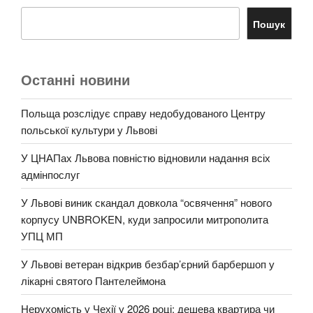
Пошук
Останні новини
Польща розслідує справу недобудованого Центру
польської культури у Львові
У ЦНАПах Львова повністю відновили надання всіх
адмінпослуг
У Львові виник скандал довкола “освячення” нового
корпусу UNBROKEN, куди запросили митрополита
УПЦ МП
У Львові ветеран відкрив безбар’єрний барбершоп у
лікарні святого Пантелеймона
Нерухомість у Чехії у 2026 році: дешева квартира чи