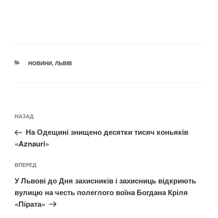
КАТЕГОРІЇ
НОВИНИ
,
ЛЬВІВ
Навігація
Попередній
НАЗАД
записів
запис:
На Одещині знищено десятки тисяч коньяків
«Aznauri»
Наступний
ВПЕРЕД
запис
У Львові до Дня захисників і захисниць відкриють
вулицю на честь полеглого воїна Богдана Кріля
«Пірата»