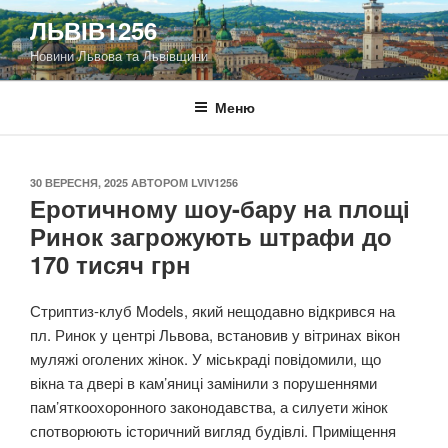
Перейти
ЛЬВІВ1256
до
Новини Львова та Львівщини
вмісту
Меню
ОПУБЛІКОВАНО
30 ВЕРЕСНЯ, 2025
АВТОРОМ
LVIV1256
Еротичному шоу-бару на площі
Ринок загрожують штрафи до
170 тисяч грн
Стриптиз-клуб Models, який нещодавно відкрився на
пл. Ринок у центрі Львова, встановив у вітринах вікон
муляжі оголених жінок. У міськраді повідомили, що
вікна та двері в кам’яниці замінили з порушеннями
пам’яткоохоронного законодавства, а силуети жінок
спотворюють історичний вигляд будівлі. Приміщення