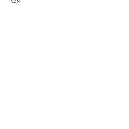
132 м
.