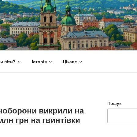
и піти?
Історія
Цікаве
Пошук
ноборони викрили на
млн грн на гвинтівки