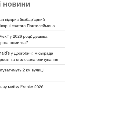
і новини
ан відкрив безбар’єрний
ікарні святого Пантелеймона
Чехії у 2026 році: дешева
орога помилка?
ld’s у Дрогобичі: міськрада
роєкт та оголосила опитування
туватимуть 2 км вулиці
онну мийку Franke 2026