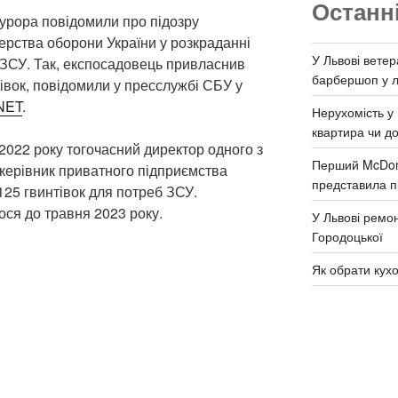
Останн
урора повідомили про підозру
рства оборони України у розкраданні
У Львові ветер
я ЗСУ. Так, експосадовець привласнив
барбершоп у л
тівок, повідомили у пресслужбі СБУ у
NET
.
Нерухомість у 
квартира чи д
 2022 року тогочасний директор одного з
Перший McDona
керівник приватного підприємства
представила п
125 гвинтівок для потреб ЗСУ.
ося до травня 2023 року.
У Львові ремон
Городоцької
Як обрати кух