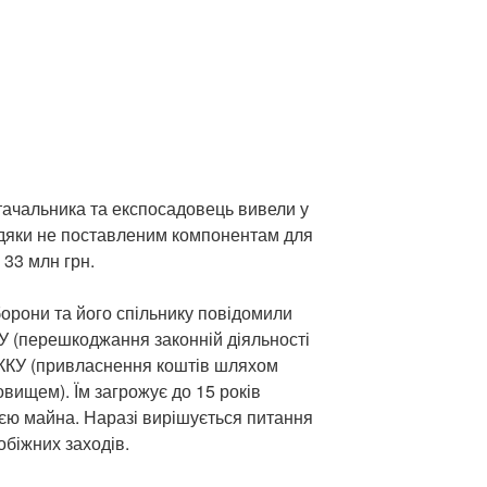
тачальника та експосадовець вивели у
вдяки не поставленим компонентам для
 33 млн грн.
рони та його спільнику повідомили
ККУ (перешкоджання законній діяльності
1 ККУ (привласнення коштів шляхом
ищем). Їм загрожує до 15 років
ією майна. Наразі вирішується питання
біжних заходів.