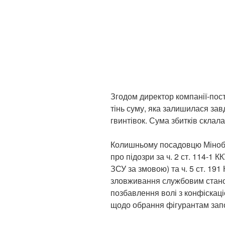
Згодом директор компанії-пос
тінь суму, яка залишилася за
гвинтівок. Сума збитків склала
Колишньому посадовцю Мінобо
про підозри за ч. 2 ст. 114-1 
ЗСУ за змовою) та ч. 5 ст. 19
зловживання службовим станов
позбавлення волі з конфіскац
щодо обрання фігурантам запо