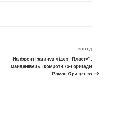
Наступний
ВПЕРЕД
запис
На фронті загинув лідер “Пласту”,
майданівець і комроти 72-ї бригади
Роман Орищенко