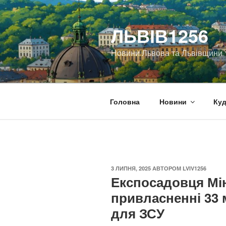
Перейти
до
ЛЬВІВ1256
вмісту
Новини Львова та Львівщини
Головна
Новини
Куд
ОПУБЛІКОВАНО
3 ЛИПНЯ, 2025
АВТОРОМ
LVIV1256
Експосадовця Мі
привласненні 33 
для ЗСУ