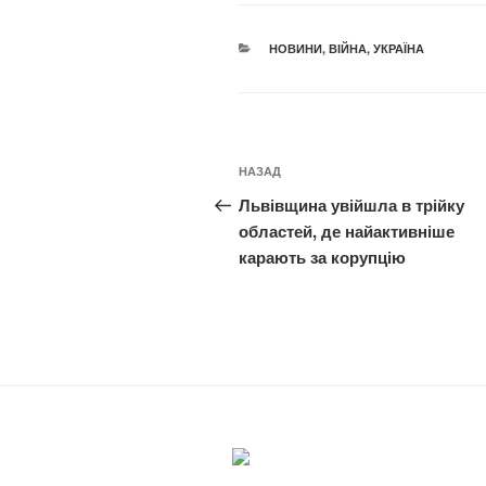
КАТЕГОРІЇ
НОВИНИ
,
ВІЙНА
,
УКРАЇНА
Навігація
Попередній
НАЗАД
записів
запис:
Львівщина увійшла в трійку
областей, де найактивніше
карають за корупцію