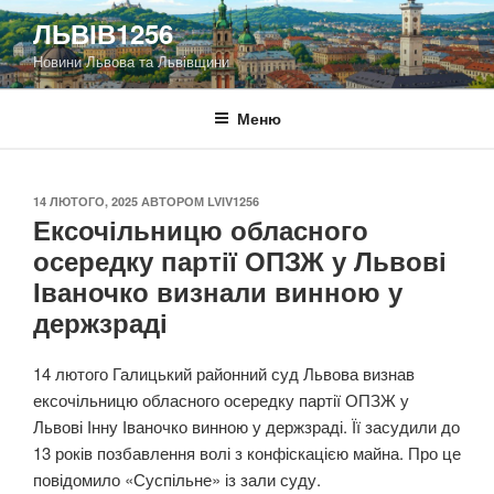
Перейти
ЛЬВІВ1256
до
Новини Львова та Львівщини
вмісту
Меню
ОПУБЛІКОВАНО
14 ЛЮТОГО, 2025
АВТОРОМ
LVIV1256
Ексочільницю обласного
осередку партії ОПЗЖ у Львові
Іваночко визнали винною у
держзраді
14 лютого Галицький районний суд Львова визнав
ексочільницю обласного осередку партії ОПЗЖ у
Львові Інну Іваночко винною у держзраді. Її засудили до
13 років позбавлення волі з конфіскацією майна. Про це
повідомило «Суспільне» із зали суду.