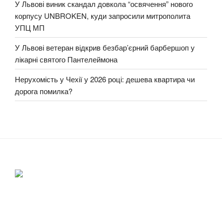
У Львові виник скандал довкола “освячення” нового
корпусу UNBROKEN, куди запросили митрополита
УПЦ МП
У Львові ветеран відкрив безбар’єрний барбершоп у
лікарні святого Пантелеймона
Нерухомість у Чехії у 2026 році: дешева квартира чи
дорога помилка?