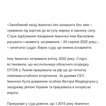
«Запобіжний захід Іваночко Інні залишити без змін –
тримання під вартою до вступу вироку в законну силу.
Строк відбування покарання Іваночко Інни Василівни
рахувати з моменту затримання – 24 серпня 2022 року»,
– зачитала суддя. Вирок суду ще можна оскаржити.
Інну Іваночко затримали влітку 2022 року. Слідчі
встановили, що ексочільниця обласного осередку
ОПЗЖ у Львові працювала на рф ще до початку
повномасштабного вторгнення. За даними СБУ,
Іваночко була довіреною особою Віктора Медведчука у
західному регіоні України та працювала в інтересах
ворога.
Прокурори у суді довели, що з 2015 року Іваночкл