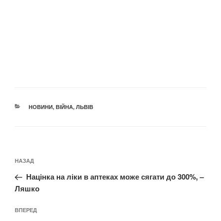
КАТЕГОРІЇ
НОВИНИ
,
ВІЙНА
,
ЛЬВІВ
Навігація
Попередній
НАЗАД
записів
запис:
Націнка на ліки в аптеках може сягати до 300%, –
Ляшко
Наступний
ВПЕРЕД