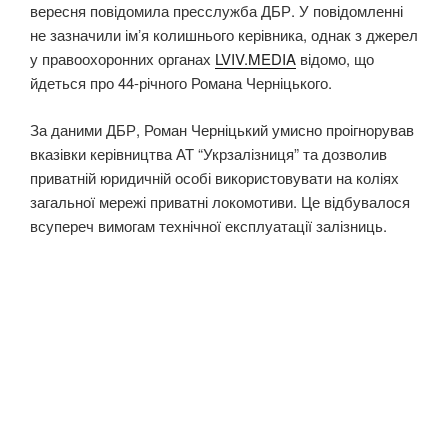
вересня повідомила пресслужба ДБР. У повідомленні
не зазначили імʼя колишнього керівника, однак з джерел
у правоохоронних органах
LVIV.MEDIA
відомо, що
йдеться про 44-річного Романа Черніцького.
За даними ДБР, Роман Черніцький умисно проігнорував
вказівки керівництва АТ “Укрзалізниця” та дозволив
приватній юридичній особі використовувати на коліях
загальної мережі приватні локомотиви. Це відбувалося
всупереч вимогам технічної експлуатації залізниць.