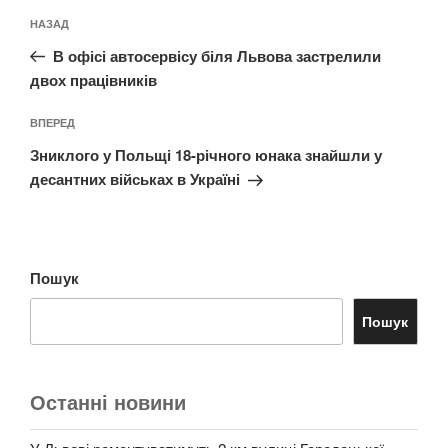
Навігація
Попередній
НАЗАД
записів
запис:
В офісі автосервісу біля Львова застрелили
двох працівників
Наступний
ВПЕРЕД
запис
Зниклого у Польщі 18-річного юнака знайшли у
десантних військах в Україні
Пошук
Пошук
Останні новини