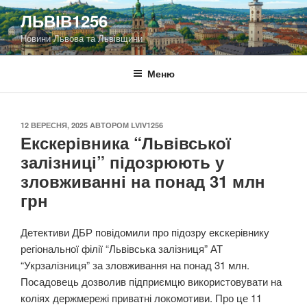
Перейти
ЛЬВІВ1256
до
Новини Львова та Львівщини
вмісту
Меню
ОПУБЛІКОВАНО
12 ВЕРЕСНЯ, 2025
АВТОРОМ
LVIV1256
Екскерівника “Львівської
залізниці” підозрюють у
зловживанні на понад 31 млн
грн
Детективи ДБР повідомили про підозру екскерівнику
регіональної філії “Львівська залізниця” АТ
“Укрзалізниця” за зловживання на понад 31 млн.
Посадовець дозволив підприємцю використовувати на
коліях держмережі приватні локомотиви. Про це 11