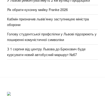
У Львові ремонтуватимуть 2 км вулиці Городоцької
Як обрати кухонну мийку Franke 2026
Кабмін призначив львів’янку заступницею міністра
оборони
Голову студентської профспілки у Львові підозрюють у
поширенні комуністичної символіки
З 1 серпня від центру Львова до Брюхович буде
курсувати новий автобусний маршрут №67