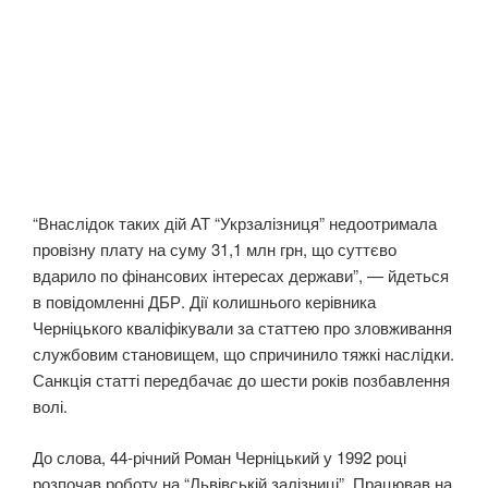
“Внаслідок таких дій АТ “Укрзалізниця” недоотримала
провізну плату на суму 31,1 млн грн, що суттєво
вдарило по фінансових інтересах держави”, — йдеться
в повідомленні ДБР. Дії колишнього керівника
Черніцького кваліфікували за статтею про зловживання
службовим становищем, що спричинило тяжкі наслідки.
Санкція статті передбачає до шести років позбавлення
волі.
До слова, 44-річний Роман Черніцький у 1992 році
розпочав роботу на “Львівській залізниці”. Працював на