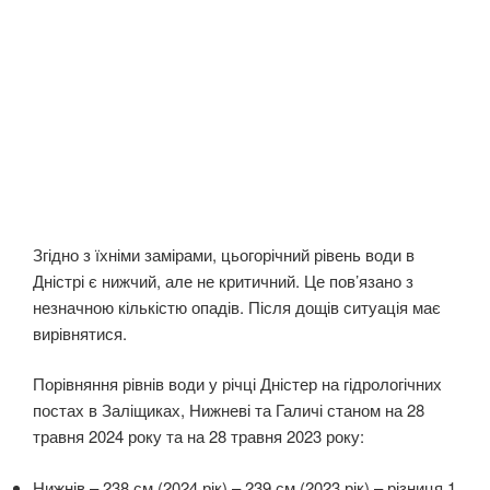
Згідно з їхніми замірами, цьогорічний рівень води в
Дністрі є нижчий, але не критичний. Це пов’язано з
незначною кількістю опадів. Після дощів ситуація має
вирівнятися.
Порівняння рівнів води у річці Дністер на гідрологічних
постах в Заліщиках, Нижневі та Галичі станом на 28
травня 2024 року та на 28 травня 2023 року:
Нижнів – 238 см (2024 рік) – 239 см (2023 рік) – різниця 1