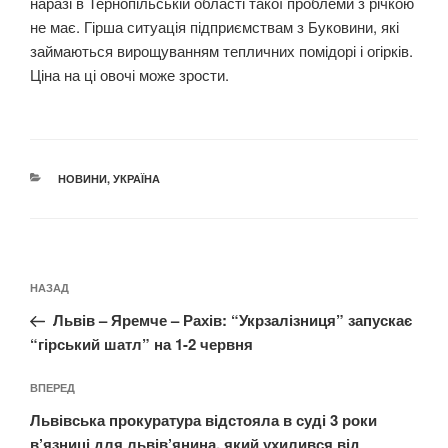
наразі в Тернопільській області такої проблеми з річкою
не має. Гірша ситуація підприємствам з Буковини, які
займаються вирощуванням тепличних помідорі і огірків.
Ціна на ці овочі може зрости.
КАТЕГОРІЇ
НОВИНИ
,
УКРАЇНА
Навігація
Попередній
НАЗАД
записів
запис:
Львів – Яремче – Рахів: “Укрзалізниця” запускає
“гірський шатл” на 1-2 червня
Наступний
ВПЕРЕД
запис
Львівська прокуратура відстояла в суді 3 роки
в’язниці для львів’янина, який ухилився від