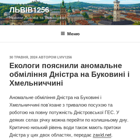
Перейти
ЛЬВІВ1256
до
Новини Львова та Львівщини
вмісту
Меню
ОПУБЛІКОВАНО
30 ТРАВНЯ, 2024
АВТОРОМ
LVIV1256
Екологи пояснили аномальне
обміління Дністра на Буковині і
Хмельниччині
Аномальне обміління Дністра на Буковині і
Хмельниччині пов’язане з тривалою посухою та
роботою на повну потужність Дністровської ГЕС. У
деяких селах річку можна перейти по колишньому дну.
Критично низький рівень води також мають притоки
Дністра у цих двох областях, передає
zaxid.net
.