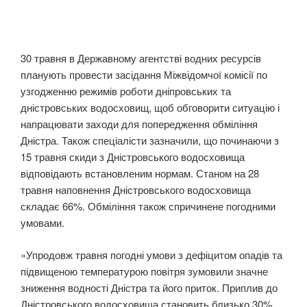
30 травня в Державному агентстві водних ресурсів
планують провести засідання Міжвідомчої комісії по
узгодженню режимів роботи дніпровських та
дністровських водосховищ, щоб обговорити ситуацію і
напрацювати заходи для попередження обміління
Дністра. Також спеціалісти зазначили, що починаючи з
15 травня скиди з Дністровського водосховища
відповідають встановленим нормам. Станом на 28
травня наповнення Дністровського водосховища
складає 66%. Обміління також спричинене погодними
умовами.
«Упродовж травня погодні умови з дефіцитом опадів та
підвищеною температурою повітря зумовили значне
зниження водності Дністра та його приток. Приплив до
Дністровського водосховища становить близько 30%