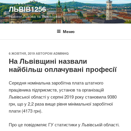
Перейти
ЛЬВІВ1256
до
Новини Львова та Львівщини
вмісту
Меню
ОПУБЛІКОВАНО
6 ЖОВТНЯ, 2019
АВТОРОМ
ADMINHQ
На Львівщині назвали
найбільш оплачувані професії
Середня номінальна заробітна плата штатного
працівника підприємств, установ та організацій
Львівської області у серпні 2019 року становила 9380
грн, що у 2,2 раза вище рівня мінімальної заробітної
плати (4173 грн).
Про це повідомляє ГУ статистики у Львівській області.