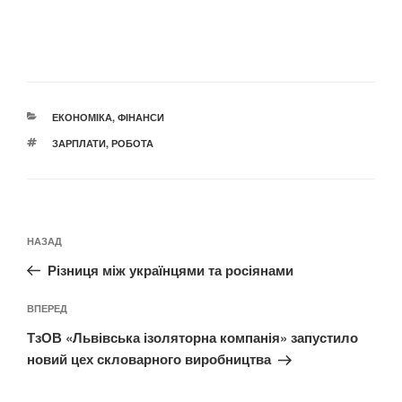
КАТЕГОРІЇ
ЕКОНОМІКА
,
ФІНАНСИ
ПОЗНАЧКИ
ЗАРПЛАТИ
,
РОБОТА
Навігація
Попередній
НАЗАД
записів
запис:
Різниця між українцями та росіянами
Наступний
ВПЕРЕД
запис
ТзОВ «Львівська ізоляторна компанія» запустило
новий цех скловарного виробництва