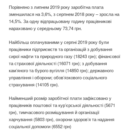
Порівняно з липнем 2019 року заробітна плата
зменшилася на 3,6%, з серпнем 2018 року – зросла на
14,5%. За одну відпрацьовану годину працівникові
нараховано у середньому 73,74 грн.
Найбільш оплачуваними у серпні 2019 року були
працівники підприємств та організацій з добування
сирої нафти та природного газу (18243 грн); фінансової
та страхової діяльності (16071 грн); з добування
кам’яного та бурого вугілля (14850 грн); державного
управління і оборони; обов’язкового соціального
страхування (14105 грн).
Найменший розмір заробітної плати зафіксовано у
працівників поштової та кур’єрської діяльності (5671
грн), тимчасового розміщування й організації
харчування (5803 грн), охорони здоров’я та надання
соціальної допомоги (6552 грн)