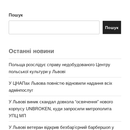
Пошук
Пошук
Останні новини
Польща розслідує справу недобудованого Центру
польської культури у Львові
У ЦНАПах Львова повністю відновили надання всіх
адмінпослуг
У Львові виник скандал довкола “освячення” нового
корпусу UNBROKEN, куди запросили митрополита
УПЦ МП
У Львові ветеран відкрив безбар’єрний барбершоп у