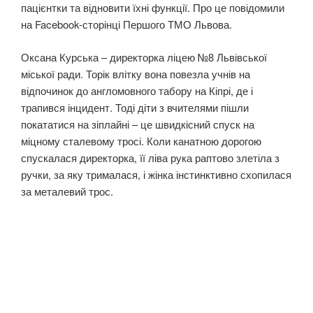
пацієнтки та відновити їхні функції. Про це повідомили
на Facebook-сторінці Першого ТМО Львова.
Оксана Курська – директорка ліцею №8 Львівської
міської ради. Торік влітку вона повезла учнів на
відпочинок до англомовного табору на Кіпрі, де і
трапився інцидент. Тоді діти з вчителями пішли
покататися на зіплайні – це швидкісний спуск на
міцному сталевому тросі. Коли канатною дорогою
спускалася директорка, її ліва рука раптово злетіла з
ручки, за яку трималася, і жінка інстинктивно схопилася
за металевий трос.