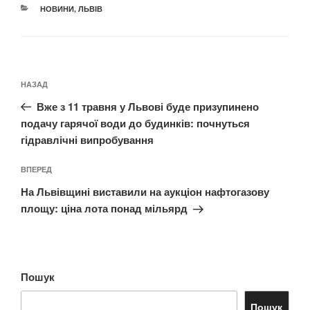
КАТЕГОРІЇ
НОВИНИ
,
ЛЬВІВ
Навігація
Попередній
НАЗАД
записів
запис:
Вже з 11 травня у Львові буде призупинено
подачу гарячої води до будинків: почнуться
гідравлічні випробування
Наступний
ВПЕРЕД
запис
На Львівщині виставили на аукціон нафтогазову
площу: ціна лота понад мільярд
Пошук
Пошук