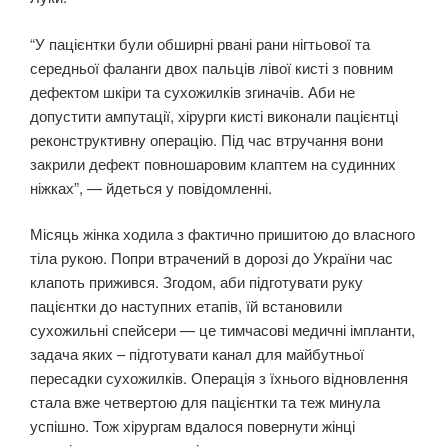
“У пацієнтки були обширні рвані рани нігтьової та
середньої фаланги двох пальців лівої кисті з повним
дефектом шкіри та сухожилків згиначів. Аби не
допустити ампутації, хірурги кисті виконали пацієнтці
реконструктивну операцію. Під час втручання вони
закрили дефект повношаровим клаптем на судинних
ніжках”, — йдеться у повідомленні.
Місяць жінка ходила з фактично пришитою до власного
тіла рукою. Попри втрачений в дорозі до України час
клапоть прижився. Згодом, аби підготувати руку
пацієнтки до наступних етапів, їй встановили
сухожильні спейсери — це тимчасові медичні імпланти,
задача яких – підготувати канал для майбутньої
пересадки сухожилків. Операція з їхнього відновлення
стала вже четвертою для пацієнтки та теж минула
успішно. Тож хірургам вдалося повернути жінці