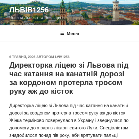
Перейти
ЛЬВІВ1256
до
Новини Львова та Львівщини
вмісту
Меню
ОПУБЛІКОВАНО
6 ТРАВНЯ, 2026
АВТОРОМ
LVIV1256
Директорка ліцею зі Львова під
час катання на канатній дорозі
за кордоном протерла тросом
руку аж до кісток
Директорка ліцею зі Львова під час катання на канатній
дорозі за кордоном протерла тросом руку аж до кісток.
Жінка терміново повернулася в Україну і звернулася по
допомогу до хірургів лікарні святого Луки. Спеціалістам
знадобилося понад пів року, аби врятувати пальці