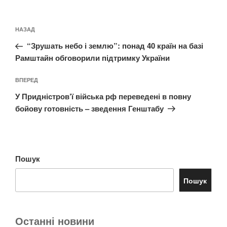
Навігація
Попередній
НАЗАД
записів
запис:
“Зрушать небо і землю”: понад 40 країн на базі
Рамштайн обговорили підтримку України
Наступний
ВПЕРЕД
запис
У Придністров’ї війська рф переведені в повну
бойову готовність – зведення Генштабу
Пошук
Пошук
Останні новини