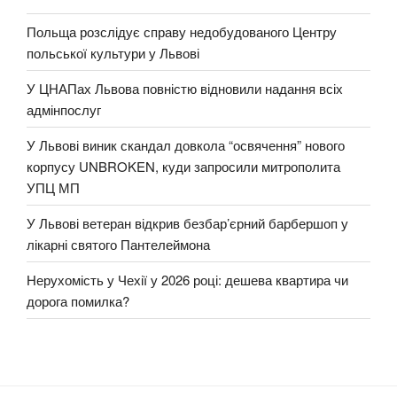
Польща розслідує справу недобудованого Центру
польської культури у Львові
У ЦНАПах Львова повністю відновили надання всіх
адмінпослуг
У Львові виник скандал довкола “освячення” нового
корпусу UNBROKEN, куди запросили митрополита
УПЦ МП
У Львові ветеран відкрив безбар’єрний барбершоп у
лікарні святого Пантелеймона
Нерухомість у Чехії у 2026 році: дешева квартира чи
дорога помилка?