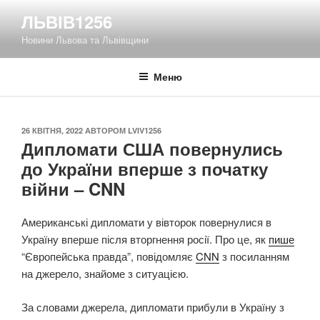
Перейти
ЛЬВІВ1256
до
Новини Львова та Львівщини
вмісту
Меню
ОПУБЛІКОВАНО
26 КВІТНЯ, 2022
АВТОРОМ
LVIV1256
Дипломати США повернулись
до України вперше з початку
війни – CNN
Американські дипломати у вівторок повернулися в
Україну вперше після вторгнення росії. Про це, як
пише
“Європейська правда”, повідомляє
CNN
з посиланням
на джерело, знайоме з ситуацією.
За словами джерела, дипломати прибули в Україну з