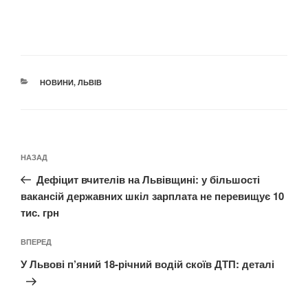
КАТЕГОРІЇ
НОВИНИ
,
ЛЬВІВ
Навігація
Попередній
НАЗАД
записів
запис:
Дефіцит вчителів на Львівщині: у більшості
вакансій державних шкіл зарплата не перевищує 10
тис. грн
Наступний
ВПЕРЕД
запис
У Львові п’яний 18-річний водій скоїв ДТП: деталі