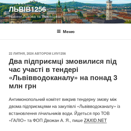
Перейти
ЛЬВІВ1256
до
Новини Львова та Львівщини
вмісту
Меню
ОПУБЛІКОВАНО
22 ЛИПНЯ, 2024
АВТОРОМ
LVIV1256
Два підприємці змовилися під
час участі в тендері
«Львівводоканалу» на понад 3
млн грн
Антимонопольний комітет викрив тендерну змову між
двома підприємцями на закупівлі «Львівводоканалу» із
встановлення лічильників води. Йдеться про ТОВ
«ГАЛІО» та ФОП Двожан А. Я., пише
ZAXID.NET