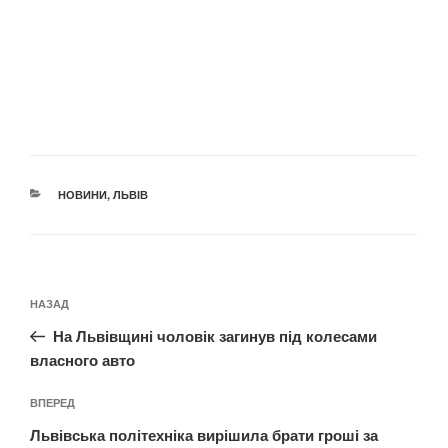
КАТЕГОРІЇ
НОВИНИ
,
ЛЬВІВ
Навігація
Попередній
НАЗАД
записів
запис:
На Львівщині чоловік загинув під колесами
власного авто
Наступний
ВПЕРЕД
запис
Львівська політехніка вирішила брати гроші за