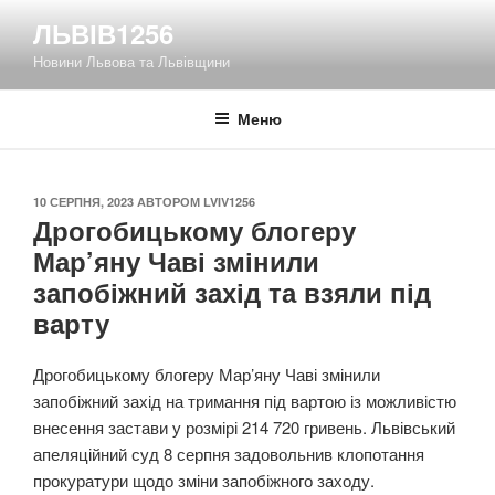
Перейти
ЛЬВІВ1256
до
Новини Львова та Львівщини
вмісту
Меню
ОПУБЛІКОВАНО
10 СЕРПНЯ, 2023
АВТОРОМ
LVIV1256
Дрогобицькому блогеру
Мар’яну Чаві змінили
запобіжний захід та взяли під
варту
Дрогобицькому блогеру Мар’яну Чаві змінили
запобіжний захід на тримання під вартою із можливістю
внесення застави у розмірі 214 720 гривень. Львівський
апеляційний суд 8 серпня задовольнив клопотання
прокуратури щодо зміни запобіжного заходу.