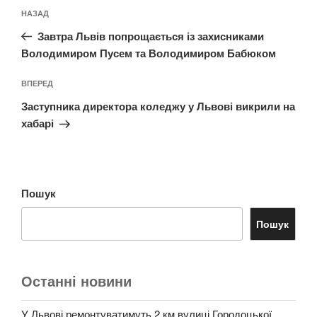
Навігація
Попередній
НАЗАД
записів
запис:
Завтра Львів попрощається із захисниками
Володимиром Пусем та Володимиром Бабюком
Наступний
ВПЕРЕД
запис
Заступника директора коледжу у Львові викрили на
хабарі
Пошук
Пошук
Останні новини
У Львові ремонтуватимуть 2 км вулиці Городоцької