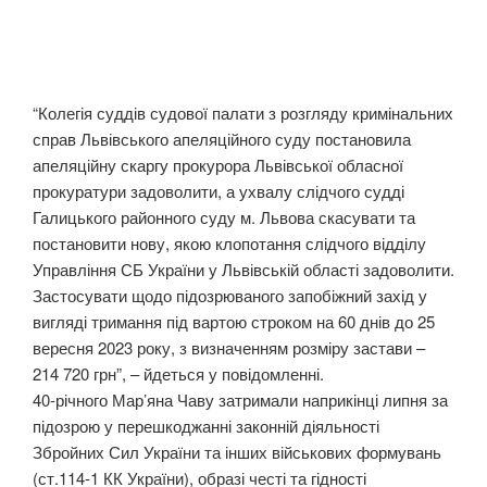
“Колегія суддів судової палати з розгляду кримінальних
справ Львівського апеляційного суду постановила
апеляційну скаргу прокурора Львівської обласної
прокуратури задоволити, а ухвалу слідчого судді
Галицького районного суду м. Львова скасувати та
постановити нову, якою клопотання слідчого відділу
Управління СБ України у Львівській області задоволити.
Застосувати щодо підозрюваного запобіжний захід у
вигляді тримання під вартою строком на 60 днів до 25
вересня 2023 року, з визначенням розміру застави –
214 720 грн”, – йдеться у повідомленні.
40-річного Мар’яна Чаву затримали наприкінці липня за
підозрою у перешкоджанні законній діяльності
Збройних Сил України та інших військових формувань
(ст.114-1 КК України), образі честі та гідності