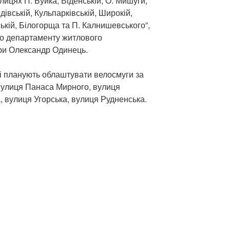
ицях П. Буйка, Віденській, О. Мишуги,
івській, Кульпарківській, Широкій,
ькій, Білогорща та П. Калнишевського”,
го департаменту житлового
ри Олександр Одинець.
ві планують облаштувати велосмуги за
вулиця Панаса Мирного, вулиця
, вулиця Угорська, вулиця Рудненська.