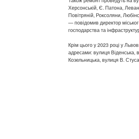
Також ремонт проведуть на вул
Херсонській, Є. Патона, Леванд
Повітряній, Роксоляни, Любінс
— повідомив директор місько
господарства та інфраструкту
Крім цього у 2023 році у Льво
адресами: вулиця Віденська, 
Козельницька, вулиця В. Стуса