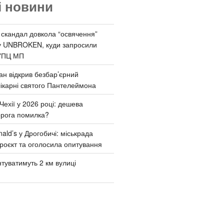
і новини
 скандал довкола “освячення”
у UNBROKEN, куди запросили
УПЦ МП
ан відкрив безбар’єрний
ікарні святого Пантелеймона
Чехії у 2026 році: дешева
орога помилка?
ld’s у Дрогобичі: міськрада
роєкт та оголосила опитування
туватимуть 2 км вулиці