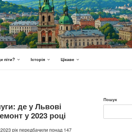
и піти?
Історія
Цікаве
Пошук
уги: де у Львові
монт у 2023 році
 2023 рік передбачили понад 147