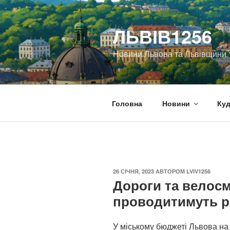
Перейти
до
ЛЬВІВ1256
вмісту
Новини Львова та Львівщини
Головна
Новини
Куд
ОПУБЛІКОВАНО
26 СІЧНЯ, 2023
АВТОРОМ
LVIV1256
Дороги та велосм
проводитимуть ре
У міському бюджеті Львова на