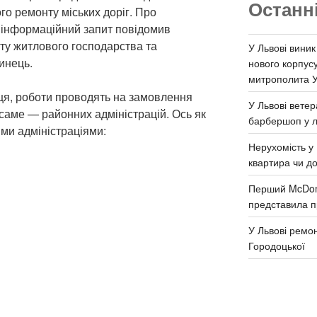
Останн
го ремонту міських доріг. Про
а інформаційний запит повідомив
ту житлового господарства та
У Львові виник
инець.
нового корпус
митрополита 
я, роботи проводять на замовлення
У Львові ветер
саме — районних адміністрацій. Ось як
барбершоп у л
ми адміністраціями:
Нерухомість у 
квартира чи д
Перший McDona
представила п
У Львові ремон
Городоцької