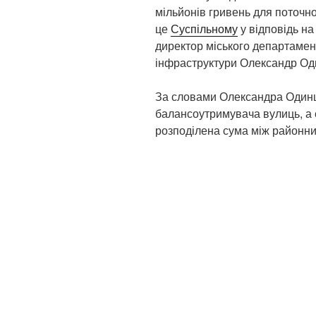
мільйонів гривень для поточно
це
Суспільному
у відповідь н
директор міського департамен
інфраструктури Олександр Од
За словами Олександра Одинц
балансоутримувача вулиць, а 
розподілена сума між районни