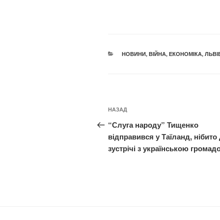
КАТЕГОРІЇ
НОВИНИ
,
ВІЙНА
,
ЕКОНОМІКА
,
ЛЬВІ
Навігація
Попередній
НАЗАД
записів
запис:
“Слуга народу” Тищенко
відправився у Таїланд, нібито
зустрічі з українською громад