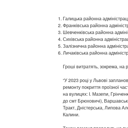
Галицька районна адміністраці
Франківська районна адміністр
Шевченківська районна адмініс
Сихівська районна адміністрац
Залізнична районна адміністра
Личаківська районна адміністр
Гроші витратять, зокрема, на 
“У 2023 році у Львові заплано
ремонту покриття проїзної час
на вулицях: І. Мазепи, Грінче
до смт Брюховичі), Варшавськ
Тракт, Дністерська, Липова Ал
Калини.