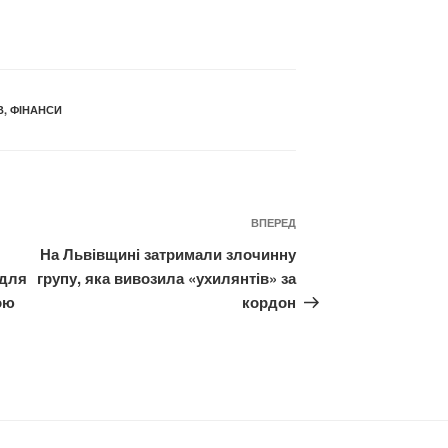
В
,
ФІНАНСИ
Наступний
ВПЕРЕД
запис
На Львівщині затримали злочинну
 для
групу, яка вивозила «ухилянтів» за
ою
кордон