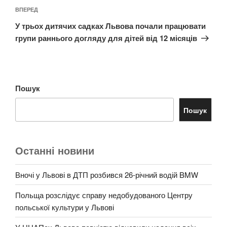
Наступний
ВПЕРЕД
запис
У трьох дитячих садках Львова почали працювати
групи раннього догляду для дітей від 12 місяців
Пошук
Пошук
Останні новини
Вночі у Львові в ДТП розбився 26-річний водій BMW
Польща розслідує справу недобудованого Центру
польської культури у Львові