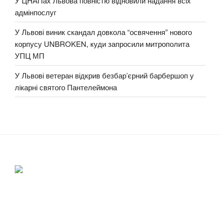
У ЦНАПах Львова повністю відновили надання всіх
адмінпослуг
У Львові виник скандал довкола “освячення” нового
корпусу UNBROKEN, куди запросили митрополита
УПЦ МП
У Львові ветеран відкрив безбар’єрний барбершоп у
лікарні святого Пантелеймона