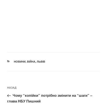
КАТЕГОРІЇ
НОВИНИ
,
ВІЙНА
,
ЛЬВІВ
Навігація
Попередній
НАЗАД
записів
запис:
Чому “копійки” потрібно змінити на “шаги” –
глава НБУ Пишний