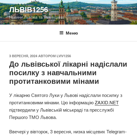
Перейти
ЛЬВІВ1256
до
Новини Львова та Львівщини
вмісту
Меню
ОПУБЛІКОВАНО
3 ВЕРЕСНЯ, 2024
АВТОРОМ
LVIV1256
До львівської лікарні надіслали
посилку з навчальними
протитанковими мінами
У лікарню Святого Луки у Львові надіслали посилку з
протитанковими мінами. Цю інформацію
ZAXID.NET
підтвердили у Львівській міськраді та пресслужбі
Першого ТМО Львова.
Ввечері у вівторок, 3 вересня, низка місцевих Telegram-