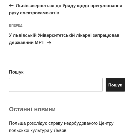
запис:
Львів звернеться до Уряду щодо врегулювання
руху електросамокатів
Наступний
ВПЕРЕД
запис
У львівській Університетській лікарні запрацював
державний МРТ
Пошук
Пошук
Останні новини
Польща розслідує справу недобудованого Центру
польської культури у Львові