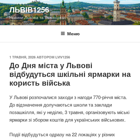
Перейти
ЛЬВІВ1256
до
Новини Львова та Львівщини
вмісту
Меню
ОПУБЛІКОВАНО
1 ТРАВНЯ, 2026
АВТОРОМ
LVIV1256
До Дня міста у Львові
відбудуться шкільні ярмарки на
користь війська
У Львові розпочалися заходи з нагоди 770-річчя міста.
До відзначення долучаються школи та заклади
позашкілля, які у неділю, 3 травня, організовують міські
ярмарки зі збором коштів для українських військових.
Події відбудуться одразу на 22 локаціях у різних