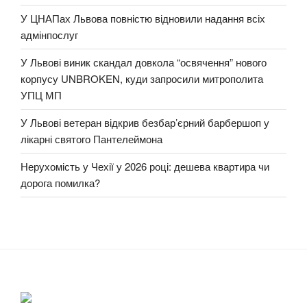
У ЦНАПах Львова повністю відновили надання всіх
адмінпослуг
У Львові виник скандал довкола “освячення” нового
корпусу UNBROKEN, куди запросили митрополита
УПЦ МП
У Львові ветеран відкрив безбар’єрний барбершоп у
лікарні святого Пантелеймона
Нерухомість у Чехії у 2026 році: дешева квартира чи
дорога помилка?