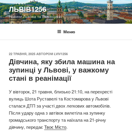
Перейти
ЛЬВІВ1256
до
Новини Львова та Львівщини
вмісту
Меню
ОПУБЛІКОВАНО
22 ТРАВНЯ, 2025
АВТОРОМ
LVIV1256
Дівчина, яку збила машина на
зупинці у Львові, у важкому
стані в реанімації
У вівторок, 21 травня, близько 21:10, на перехресті
вулиць Шота Руставелі та Костомарова у Львові
сталася ДТП за участі двох легкових автомобілів.
Після удару одна з автівок вилетіла на зупинку
громадського транспорту та наїхала на 21-річну
дівчину, передає
Твоє Місто
.