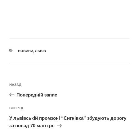
КАТЕГОРІЇ
НОВИНИ
,
ЛЬВІВ
Навігація
Попередній
НАЗАД
записів
запис:
Попередній запис
Наступний
ВПЕРЕД
запис
У львівській промзоні “Сигнівка” збудують дорогу
за понад 70 млн грн