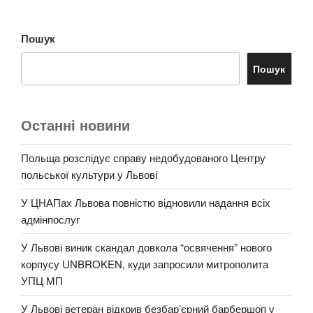
Пошук
Пошук
Останні новини
Польща розслідує справу недобудованого Центру
польської культури у Львові
У ЦНАПах Львова повністю відновили надання всіх
адмінпослуг
У Львові виник скандал довкола “освячення” нового
корпусу UNBROKEN, куди запросили митрополита
УПЦ МП
У Львові ветеран відкрив безбар’єрний барбершоп у