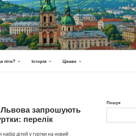
и піти?
Історія
Цікаве
Пошук
ів Львова запрошують
ртки: перелік
 набір дітей у гуртки на новий