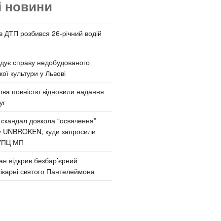
і новини
 в ДТП розбився 26-річний водій
дує справу недобудованого
ої культури у Львові
ва повністю відновили надання
уг
 скандал довкола “освячення”
у UNBROKEN, куди запросили
УПЦ МП
ан відкрив безбар’єрний
ікарні святого Пантелеймона