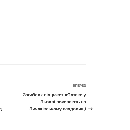
Наступний
ВПЕРЕД
запис
Загиблих від ракетної атаки у
Львові поховають на
д
Личаківському кладовищі