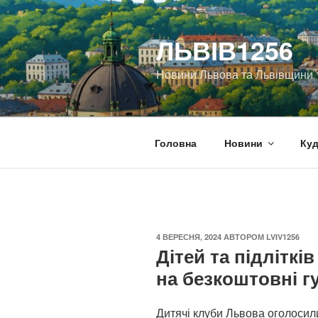
Перейти
до
ЛЬВІВ1256
вмісту
Новини Львова та Львівщини
Головна
Новини
Куд
ОПУБЛІКОВАНО
4 ВЕРЕСНЯ, 2024
АВТОРОМ
LVIV1256
Дітей та підлітк
на безкоштовні гу
Дитячі клуби Львова оголосили