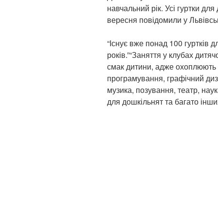
навчальний рік. Усі гуртки для 
вересня повідомили у Львівськ
“Існує вже понад 100 гуртків дл
років.”“Заняття у клубах дитячо
смак дитини, адже охоплюють 
програмування, графічний диза
музика, позування, театр, нау
для дошкільнят та багато інши