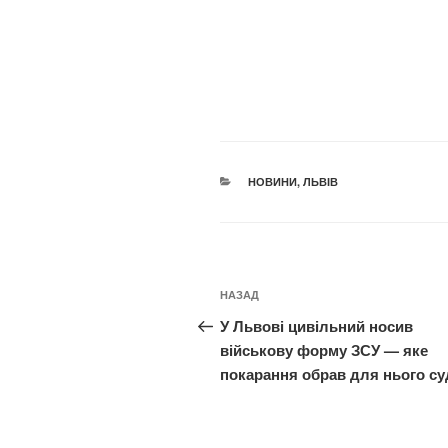
КАТЕГОРІЇ
НОВИНИ
,
ЛЬВІВ
Навігація
Попередній
НАЗАД
записів
запис:
У Львові цивільний носив
військову форму ЗСУ — яке
покарання обрав для нього су