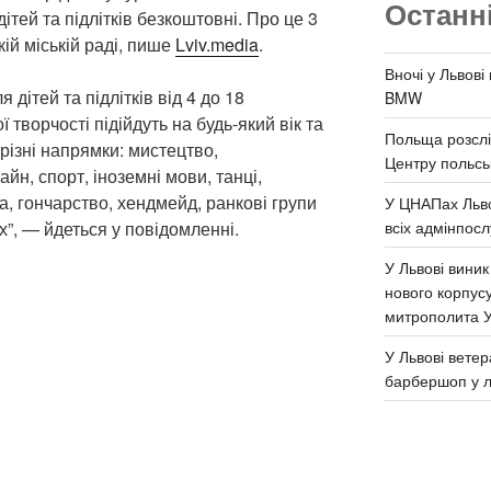
Останн
дітей та підлітків безкоштовні. Про це 3
ій міській раді, пише
Lviv.media
.
Вночі у Львові
я дітей та підлітків від 4 до 18
BMW
ї творчості підійдуть на будь-який вік та
Польща розслі
різні напрямки: мистецтво,
Центру польськ
йн, спорт, іноземні мови, танці,
ка, гончарство, хендмейд, ранкові групи
У ЦНАПах Льво
всіх адмінпосл
х”, — йдеться у повідомленні.
У Львові виник
нового корпус
митрополита 
У Львові ветер
барбершоп у л