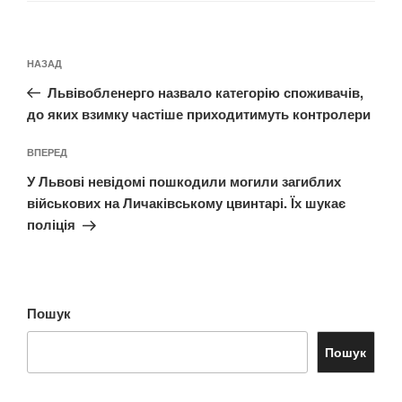
Навігація
Попередній
НАЗАД
записів
запис:
Львівобленерго назвало категорію споживачів,
до яких взимку частіше приходитимуть контролери
Наступний
ВПЕРЕД
запис
У Львові невідомі пошкодили могили загиблих
військових на Личаківському цвинтарі. Їх шукає
поліція
Пошук
Пошук