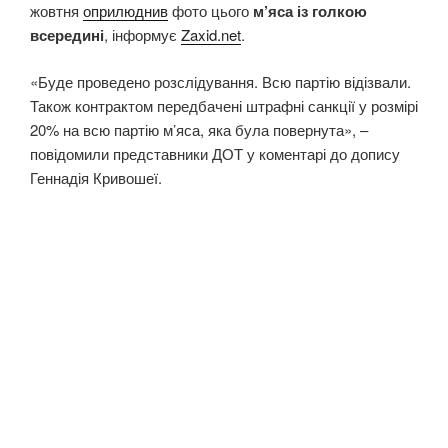
жовтня
оприлюднив
фото цього
м’яса із голкою
всередині
, інформує
Zaxid.net
.
«Буде проведено розслідування. Всю партію відізвали.
Також контрактом передбачені штрафні санкції у розмірі
20% на всю партію м’яса, яка була повернута», –
повідомили представники ДОТ у коментарі до допису
Геннадія Кривошеї.