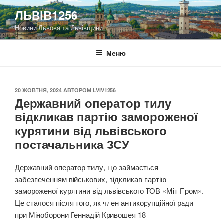
Перейти
ЛЬВІВ1256
до
Новини Львова та Львівщини
вмісту
Меню
ОПУБЛІКОВАНО
20 ЖОВТНЯ, 2024
АВТОРОМ
LVIV1256
Державний оператор тилу
відкликав партію замороженої
курятини від львівського
постачальника ЗСУ
Державний оператор тилу, що займається
забезпеченням військових, відкликав партію
замороженої курятини від львівського ТОВ «Міт Пром».
Це сталося після того, як член антикорупційної ради
при Міноборони Геннадій Кривошея 18