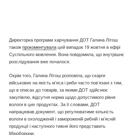
Директорка програми харчування ДОТ Галина Літош
також
прокоментувала
цей випадок 19 жовтня в ефірі
Суспільного мовлення. Вона повідомила, що внутрішнє
розслідування вже почалося.
Окрім того, Галина Літош розповіла, що скарги
військових на якість м’яса і риби часто пов’язані з тим,
що в описах до товарів, за якими ДОТ здійснює
закупівлю, відсутня норма щодо допустимого рівня
вологи в цих продуктах. За її словами, ДОТ
напрацював документ, що регулюватиме кількість
вологи в охолодженій і замороженій рибній і м’ясній
продукції і наступного тижня його представить
Міноборони.