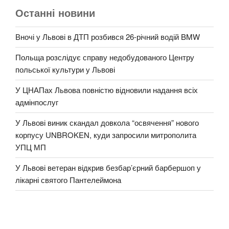
Останні новини
Вночі у Львові в ДТП розбився 26-річний водій BMW
Польща розслідує справу недобудованого Центру
польської культури у Львові
У ЦНАПах Львова повністю відновили надання всіх
адмінпослуг
У Львові виник скандал довкола “освячення” нового
корпусу UNBROKEN, куди запросили митрополита
УПЦ МП
У Львові ветеран відкрив безбар’єрний барбершоп у
лікарні святого Пантелеймона