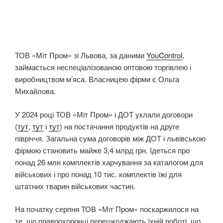
ТОВ «Міт Пром» зі Львова, за даними
YouControl
,
займається неспеціалізованою оптовою торгівлею і
виробництвом м’яса. Власницею фірми є Ольга
Михайлова.
У 2024 році ТОВ «Міт Пром» і ДОТ уклали договори
(
тут
,
тут
і
тут
) на постачання продуктів на друге
півріччя. Загальна сума договорів між ДОТ і львівською
фірмою становить майже 3,4 млрд грн. Ідеться про
понад 26 млн комплектів харчування за каталогом для
військових і про понад 10 тис. комплектів їжі для
штатних тварин військових частин.
На початку серпня ТОВ «Міт Пром» поскаржилося на
те, що правоохоронці перешкоджають їхній роботі, що