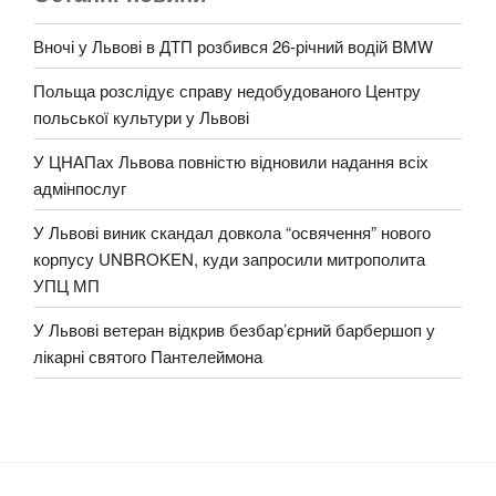
Вночі у Львові в ДТП розбився 26-річний водій BMW
Польща розслідує справу недобудованого Центру
польської культури у Львові
У ЦНАПах Львова повністю відновили надання всіх
адмінпослуг
У Львові виник скандал довкола “освячення” нового
корпусу UNBROKEN, куди запросили митрополита
УПЦ МП
У Львові ветеран відкрив безбар’єрний барбершоп у
лікарні святого Пантелеймона