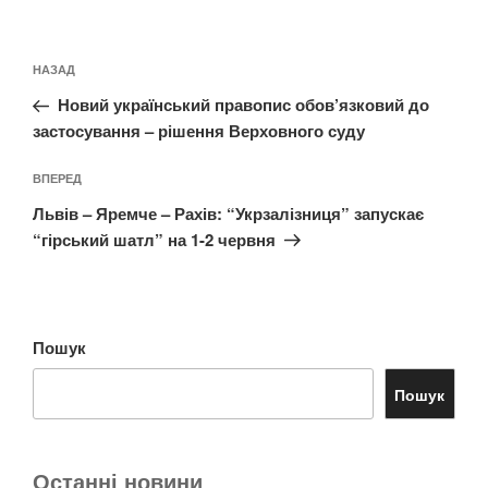
Навігація
Попередній
НАЗАД
записів
запис:
Новий український правопис обов’язковий до
застосування – рішення Верховного суду
Наступний
ВПЕРЕД
запис
Львів – Яремче – Рахів: “Укрзалізниця” запускає
“гірський шатл” на 1-2 червня
Пошук
Пошук
Останні новини