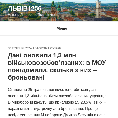
Перейти
ЛЬВІВ1256
до
Новини Львова та Львівщини
вмісту
Меню
ОПУБЛІКОВАНО
30 ТРАВНЯ, 2024
АВТОРОМ
LVIV1256
Дані оновили 1,3 млн
військовозобов’язаних: в МОУ
повідомили, скільки з них –
броньовані
Станом на 29 травня свої військово-облікові дані
оновили 1,3 мільйона військовозобов’язаних українців.
В Міноборони кажуть, що приблизно 25-28,5% із них –
наразі мають відстрочку або бронювання. Про це
повідомив речник Міноборони Дмитро Лазуткін в ефірі