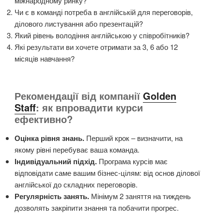
міжнародному ринку?
Чи є в команді потреба в англійській для переговорів,
ділового листування або презентацій?
Який рівень володіння англійською у співробітників?
Які результати ви хочете отримати за 3, 6 або 12
місяців навчання?
Рекомендації від компанії
Golden
Staff
: як впровадити курси
ефективно?
Оцінка рівня знань.
Перший крок – визначити, на
якому рівні перебуває ваша команда.
Індивідуальний підхід.
Програма курсів має
відповідати саме вашим бізнес-цілям: від основ ділової
англійської до складних переговорів.
Регулярність занять.
Мінімум 2 заняття на тиждень
дозволять закріпити знання та побачити прогрес.