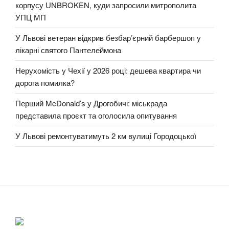
корпусу UNBROKEN, куди запросили митрополита
УПЦ МП
У Львові ветеран відкрив безбар’єрний барбершоп у
лікарні святого Пантелеймона
Нерухомість у Чехії у 2026 році: дешева квартира чи
дорога помилка?
Перший McDonald’s у Дрогобичі: міськрада
представила проєкт та оголосила опитування
У Львові ремонтуватимуть 2 км вулиці Городоцької