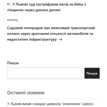
запис:
У Львові суд оштрафував матір за бійку з
лікаркою через діагноз дитині
Наступний
ВПЕРЕД
запис
Садовий попередив про можливий транспортний
колапс через зростання кількості автомобілів та
недостатню інфраструктуру
Пошук
Пошук
Останні новини
У Львові виник скандал довкола “освячення” нового