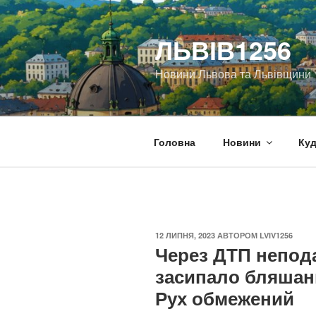
Перейти
до
ЛЬВІВ1256
вмісту
Новини Львова та Львівщини
Головна
Новини
Куд
ОПУБЛІКОВАНО
12 ЛИПНЯ, 2023
АВТОРОМ
LVIV1256
Через ДТП непода
засипало бляшанк
Рух обмежений