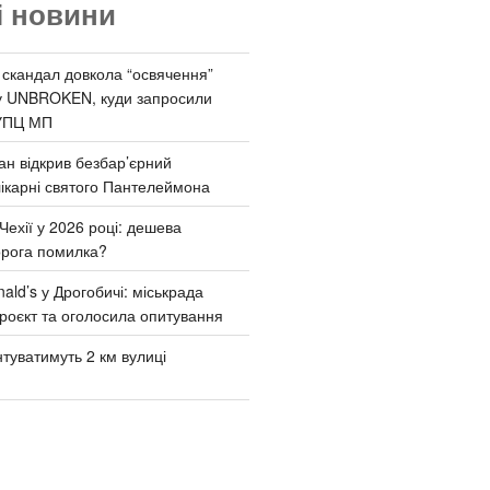
і новини
 скандал довкола “освячення”
у UNBROKEN, куди запросили
УПЦ МП
ан відкрив безбар’єрний
ікарні святого Пантелеймона
Чехії у 2026 році: дешева
орога помилка?
ld’s у Дрогобичі: міськрада
роєкт та оголосила опитування
туватимуть 2 км вулиці