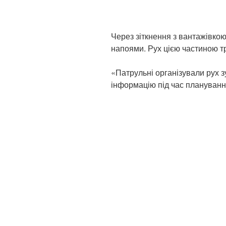
Через зіткнення з вантажівко
напоями. Рух цією частиною т
«Патрульні організували рух 
інформацію під час планування