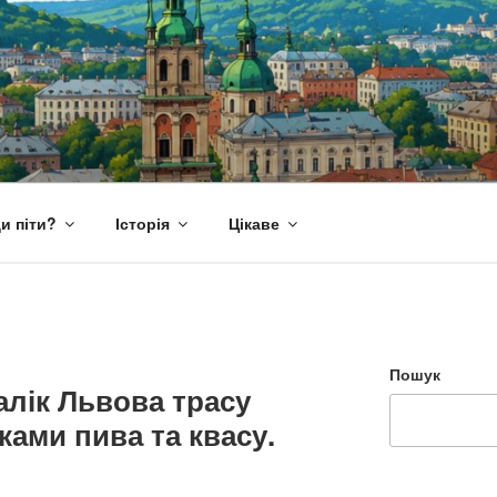
и піти?
Історія
Цікаве
Пошук
лік Львова трасу
ами пива та квасу.