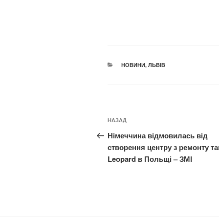
КАТЕГОРІЇ
НОВИНИ
,
ЛЬВІВ
Навігація
Попередній
НАЗАД
записів
запис:
Німеччина відмовилась від
створення центру з ремонту та
Leopard в Польщі – ЗМІ