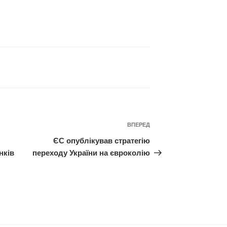
Наступний
ВПЕРЕД
запис
ЄС опублікував стратегію
нків
переходу України на євроколію