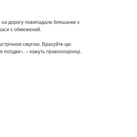
ю на дорогу повипадали бляшанки з
раси є обмежений.
зустрічною смугою. Врахуйте цю
 поїздки», – кажуть правоохоронці.