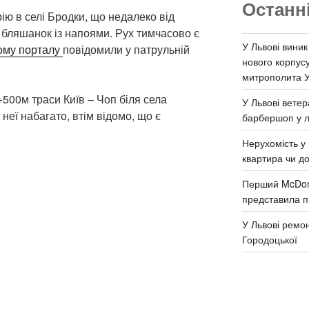
Останн
рію в селі Бродки, що недалеко від
 бляшанок із напоями. Рух тимчасово є
У Львові виник
ому порталу
повідомили у патрульній
нового корпус
митрополита 
500м траси Київ – Чоп біля села
У Львові ветер
неї набагато, втім відомо, що є
барбершоп у л
Нерухомість у 
квартира чи д
Перший McDona
представила п
У Львові ремон
Городоцької