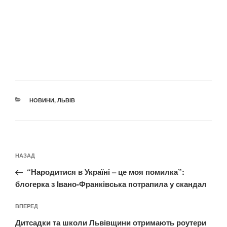
КАТЕГОРІЇ
НОВИНИ
,
ЛЬВІВ
Навігація
Попередній
НАЗАД
записів
запис:
“Народитися в Україні – це моя помилка”:
блогерка з Івано-Франківська потрапила у скандал
Наступний
ВПЕРЕД
запис
Дитсадки та школи Львівщини отримають роутери