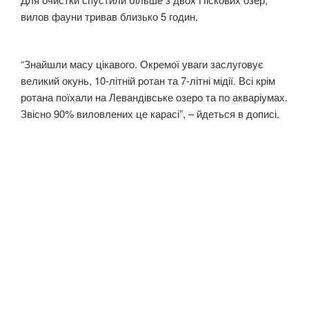
вилов фауни тривав близько 5 годин.
“Знайшли масу цікавого. Окремої уваги заслуговує
великий окунь, 10-літній ротан та 7-літні мідії. Всі крім
ротана поїхали на Левандівське озеро та по акваріумах.
Звісно 90% виловлених це карасі”, – йдеться в дописі.