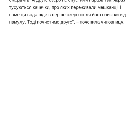
тусуються качечки, про яких переживали мешканці. І
саме ця вода піде в перше озеро після його очистки від
намулу. Тоді почистимо друге”, – пояснила чиновниця.