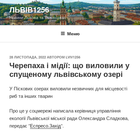
Перейти
ЛЬВІВ1256
до
Новини Львова та Львівщини
вмісту
Меню
ОПУБЛІКОВАНО
28 ЛИСТОПАДА, 2022
АВТОРОМ
LVIV1256
Черепаха і мідії: що виловили у
спущеному львівському озері
У Піскових озерах виловили незвичних для місцевості
риб та інших тварин
Про це у соцмережі написала керівниця управління
екології Львівської міської ради Олександра Сладкова,
передає “
Еспресо.Захід
“.