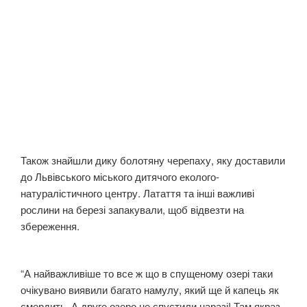
Також знайшли дику болотяну черепаху, яку доставили
до Львівського міського дитячого еколого-
натуралістичного центру. Латаття та інші важливі
рослини на березі запакували, щоб відвезти на
збереження.
“А найважливіше то все ж що в спущеному озері таки
очікувано виявили багато намулу, який ще й капець як
смердить. А друге озеро не спустили наразі! Там якраз