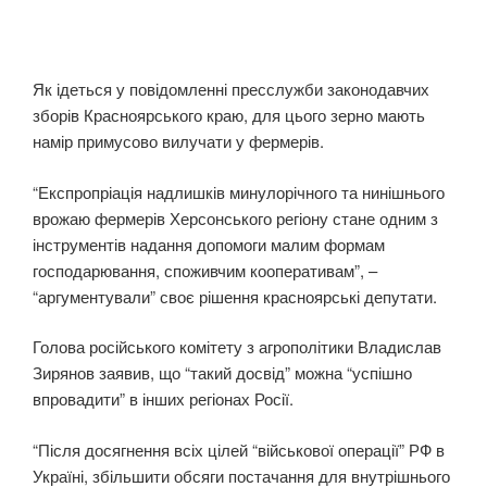
Як ідеться у повідомленні пресслужби законодавчих
зборів Красноярського краю, для цього зерно мають
намір примусово вилучати у фермерів.
“Експропріація надлишків минулорічного та нинішнього
врожаю фермерів Херсонського регіону стане одним з
інструментів надання допомоги малим формам
господарювання, споживчим кооперативам”, –
“аргументували” своє рішення красноярські депутати.
Голова російського комітету з агрополітики Владислав
Зирянов заявив, що “такий досвід” можна “успішно
впровадити” в інших регіонах Росії.
“Після досягнення всіх цілей “військової операції” РФ в
Україні, збільшити обсяги постачання для внутрішнього