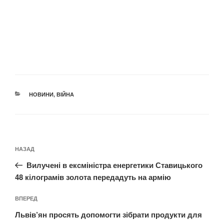
КАТЕГОРІЇ
НОВИНИ
,
ВІЙНА
Навігація
Попередній
НАЗАД
записів
запис:
Вилучені в ексміністра енергетики Ставицького
48 кілограмів золота передадуть на армію
Наступний
ВПЕРЕД
запис
Львів’ян просять допомогти зібрати продукти для