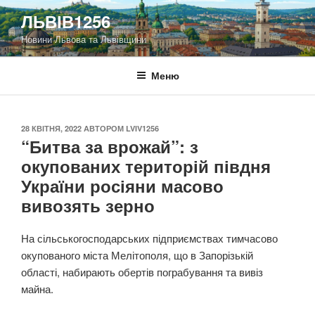
Перейти
ЛЬВІВ1256
до
Новини Львова та Львівщини
вмісту
Меню
ОПУБЛІКОВАНО
28 КВІТНЯ, 2022
АВТОРОМ
LVIV1256
“Битва за врожай”: з
окупованих територій півдня
України росіяни масово
вивозять зерно
На сільськогосподарських підприємствах тимчасово
окупованого міста Мелітополя, що в Запорізькій
області, набирають обертів пограбування та вивіз
майна.