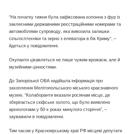
“На початку тижня була зафіксована колонна з фур із
заклеєними державними реєстраційними номерами та
автомобілями супроводу, яка вивозила залишки
сільгосптехніки та зерно з елеватора в бік Криму”, –
йдеться у повідомленні.
Окупанти цікавляться не лише чужим врожаєм, але й
музейними цінностями.
До Запорізької ОВА надійшла інформація про
захоплення Мелітопольського міського краєзнавчого
музею. “Колаборанти вказали росіянам місце, де
зберігається скіфське золото, що було виявлено
археологами у 50-х роках минулого сторіччя”, –
зауважили в повідомленні.
Тим часом у Красноярському краї РФ місцеві депутати