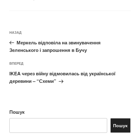
Навігація
Попередній
НАЗАД
записів
запис:
Меркель відповіла на звинувачення
Зеленського і запрошення в Бучу
Наступний
ВПЕРЕД
запис
IKEA через війну відмовилась від української
деревини – “Схеми”
Пошук
Пошук