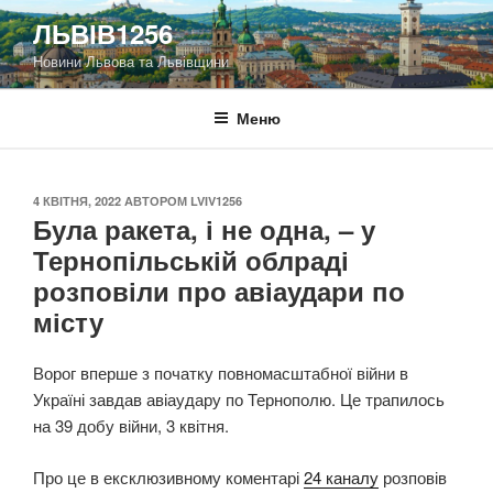
Перейти
ЛЬВІВ1256
до
Новини Львова та Львівщини
вмісту
Меню
ОПУБЛІКОВАНО
4 КВІТНЯ, 2022
АВТОРОМ
LVIV1256
Була ракета, і не одна, – у
Тернопільській облраді
розповіли про авіаудари по
місту
Ворог вперше з початку повномасштабної війни в
Україні завдав авіаудару по Тернополю. Це трапилось
на 39 добу війни, 3 квітня.
Про це в ексклюзивному коментарі
24 каналу
розповів